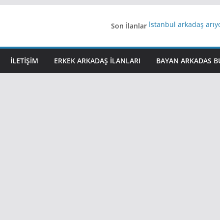
Son İlanlar
İstanbul arkadaş arı
AydınEvlilik
Yeni Bir Aşk Lazım
Ağrıli Suriyeli Bayanl
İLETIŞIM
ERKEK ARKADAŞ ILANLARI
BAYAN ARKADAS B
iş arayanlara iş