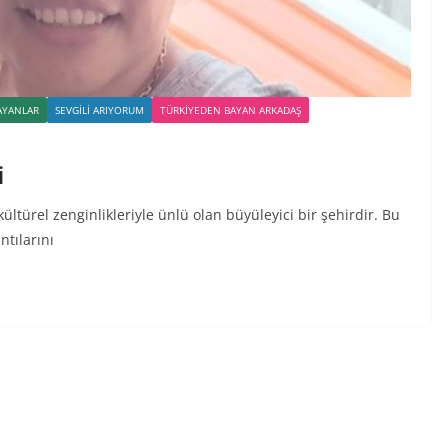
AYANLAR
SEVGILI ARIYORUM
TÜRKIYEDEN BAYAN ARKADAŞ
i
 kültürel zenginlikleriyle ünlü olan büyüleyici bir şehirdir. Bu
ntılarını