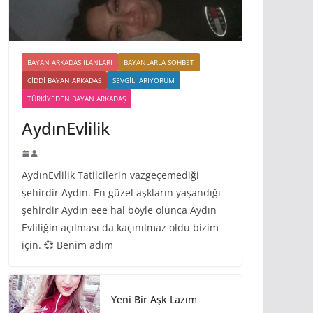
BAYAN ARKADAS ILANLARI
BAYANLARLA SOHBET
CIDDI BAYAN ARKADAS
SEVGILI ARIYORUM
TÜRKIYEDEN BAYAN ARKADAŞ
AydınEvlilik
AydınEvlilik Tatilcilerin vazgeçemediği
şehirdir Aydın. En güzel aşkların yaşandığı
şehirdir Aydın eee hal böyle olunca Aydın
Evliliğin açılması da kaçınılmaz oldu bizim
için. 💞 Benim adım
Yeni Bir Aşk Lazım