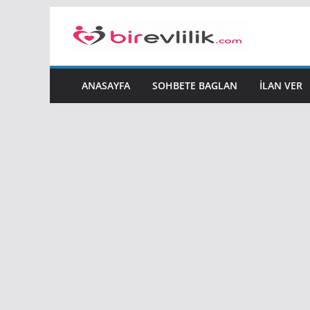
Skip
to
content
ANASAYFA
SOHBETE BAGLAN
İLAN VER