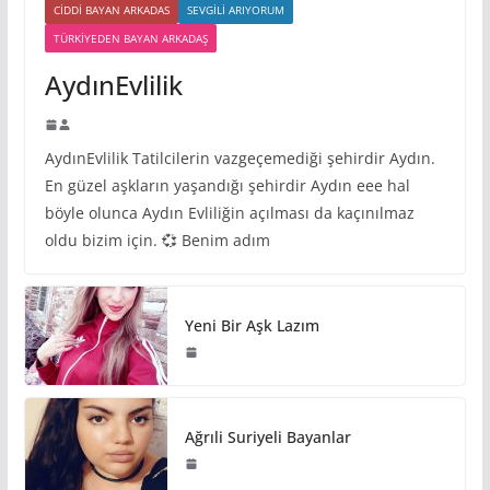
CIDDI BAYAN ARKADAS
SEVGILI ARIYORUM
TÜRKIYEDEN BAYAN ARKADAŞ
AydınEvlilik
AydınEvlilik Tatilcilerin vazgeçemediği şehirdir Aydın.
En güzel aşkların yaşandığı şehirdir Aydın eee hal
böyle olunca Aydın Evliliğin açılması da kaçınılmaz
oldu bizim için. 💞 Benim adım
Yeni Bir Aşk Lazım
Ağrıli Suriyeli Bayanlar