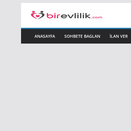
Skip
to
content
ANASAYFA
SOHBETE BAGLAN
İLAN VER