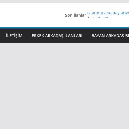
Son İlanlar
İstanbul arkadaş arı
AydınEvlilik
Yeni Bir Aşk Lazım
Ağrıli Suriyeli Bayanl
İLETIŞIM
ERKEK ARKADAŞ ILANLARI
BAYAN ARKADAS B
iş arayanlara iş