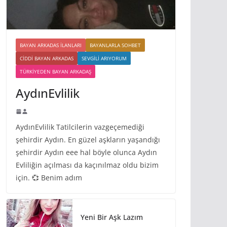
BAYAN ARKADAS ILANLARI
BAYANLARLA SOHBET
CIDDI BAYAN ARKADAS
SEVGILI ARIYORUM
TÜRKIYEDEN BAYAN ARKADAŞ
AydınEvlilik
AydınEvlilik Tatilcilerin vazgeçemediği
şehirdir Aydın. En güzel aşkların yaşandığı
şehirdir Aydın eee hal böyle olunca Aydın
Evliliğin açılması da kaçınılmaz oldu bizim
için. 💞 Benim adım
Yeni Bir Aşk Lazım