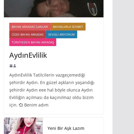
BAYAN ARKADAS ILANLARI
BAYANLARLA SOHBET
CIDDI BAYAN ARKADAS
SEVGILI ARIYORUM
TÜRKIYEDEN BAYAN ARKADAŞ
AydınEvlilik
AydınEvlilik Tatilcilerin vazgeçemediği
şehirdir Aydın. En güzel aşkların yaşandığı
şehirdir Aydın eee hal böyle olunca Aydın
Evliliğin açılması da kaçınılmaz oldu bizim
için. 💞 Benim adım
Yeni Bir Aşk Lazım