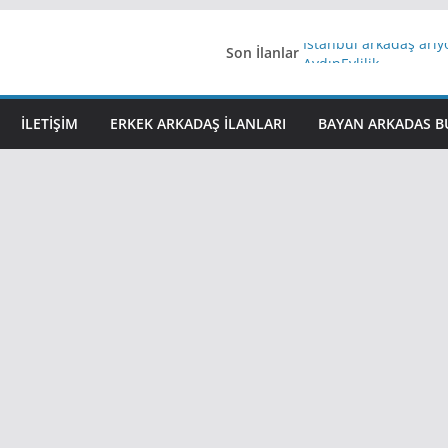
Son İlanlar
İstanbul arkadaş arı
AydınEvlilik
Yeni Bir Aşk Lazım
Ağrıli Suriyeli Bayanl
İLETIŞIM
ERKEK ARKADAŞ ILANLARI
BAYAN ARKADAS B
iş arayanlara iş