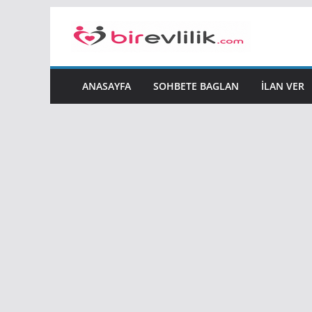
Skip
to
content
ANASAYFA
SOHBETE BAGLAN
İLAN VER