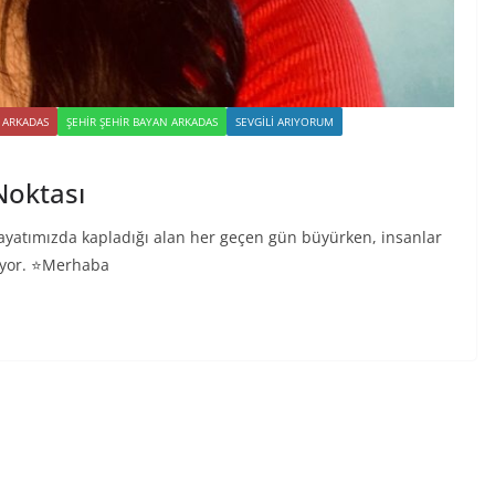
 ARKADAS
ŞEHIR ŞEHIR BAYAN ARKADAS
SEVGILI ARIYORUM
 Noktası
 hayatımızda kapladığı alan her geçen gün büyürken, insanlar
ıyor. ⭐Merhaba