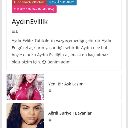
CIDDI BAYAN ARKADAS
SEVGILI ARIYORUM
TÜRKIYEDEN BAYAN ARKADAŞ
AydınEvlilik
AydınEvlilik Tatilcilerin vazgeçemediği şehirdir Aydın.
En güzel aşkların yaşandığı şehirdir Aydın eee hal
böyle olunca Aydın Evliliğin açılması da kaçınılmaz
oldu bizim için. 💞 Benim adım
Yeni Bir Aşk Lazım
Ağrıli Suriyeli Bayanlar