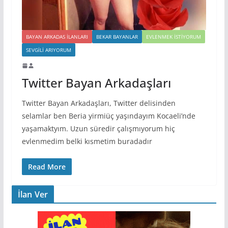
BAYAN ARKADAS ILANLARI
BEKAR BAYANLAR
EVLENMEK İSTIYORUM
SEVGILI ARIYORUM
Twitter Bayan Arkadaşları
Twitter Bayan Arkadaşları, Twitter delisinden
selamlar ben Beria yirmiüç yaşındayım Kocaeli’nde
yaşamaktyım. Uzun süredir çalışmıyorum hiç
evlenmedim belki kısmetim buradadır
Read More
İlan Ver