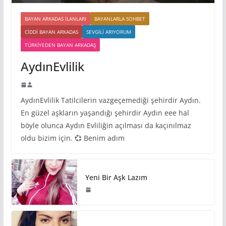
BAYAN ARKADAS ILANLARI
BAYANLARLA SOHBET
CIDDI BAYAN ARKADAS
SEVGILI ARIYORUM
TÜRKIYEDEN BAYAN ARKADAŞ
AydınEvlilik
AydınEvlilik Tatilcilerin vazgeçemediği şehirdir Aydın.
En güzel aşkların yaşandığı şehirdir Aydın eee hal
böyle olunca Aydın Evliliğin açılması da kaçınılmaz
oldu bizim için. 💞 Benim adım
Yeni Bir Aşk Lazım