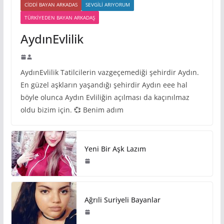
CIDDI BAYAN ARKADAS
SEVGILI ARIYORUM
TÜRKIYEDEN BAYAN ARKADAŞ
AydınEvlilik
AydınEvlilik Tatilcilerin vazgeçemediği şehirdir Aydın.
En güzel aşkların yaşandığı şehirdir Aydın eee hal
böyle olunca Aydın Evliliğin açılması da kaçınılmaz
oldu bizim için. 💞 Benim adım
Yeni Bir Aşk Lazım
Ağrıli Suriyeli Bayanlar