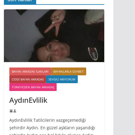
BAYAN ARKADAS ILANLARI
BAYANLARLA SOHBET
CIDDI BAYAN ARKADAS
SEVGILI ARIYORUM
TÜRKIYEDEN BAYAN ARKADAŞ
AydınEvlilik
AydınEvlilik Tatilcilerin vazgeçemediği
şehirdir Aydın. En güzel aşkların yaşandığı