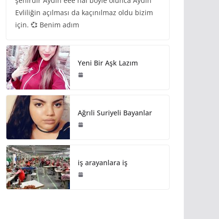
şehirdir Aydın eee hal böyle olunca Aydın
Evliliğin açılması da kaçınılmaz oldu bizim
için. 💞 Benim adım
Yeni Bir Aşk Lazım
Ağrıli Suriyeli Bayanlar
iş arayanlara iş