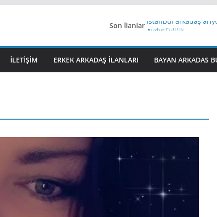
Son İlanlar
İstanbul arkadaş arı
AydınEvlilik
Yeni Bir Aşk Lazım
Ağrıli Suriyeli Bayanl
İLETIŞIM
ERKEK ARKADAŞ ILANLARI
BAYAN ARKADAS B
iş arayanlara iş