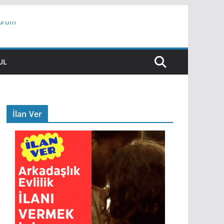
yorum
ar
UL
İlan Ver