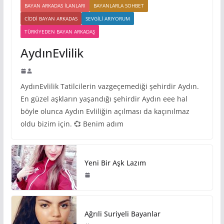
BAYAN ARKADAS ILANLARI
BAYANLARLA SOHBET
CIDDI BAYAN ARKADAS
SEVGILI ARIYORUM
TÜRKIYEDEN BAYAN ARKADAŞ
AydınEvlilik
AydınEvlilik Tatilcilerin vazgeçemediği şehirdir Aydın.
En güzel aşkların yaşandığı şehirdir Aydın eee hal
böyle olunca Aydın Evliliğin açılması da kaçınılmaz
oldu bizim için. 💞 Benim adım
Yeni Bir Aşk Lazım
Ağrıli Suriyeli Bayanlar