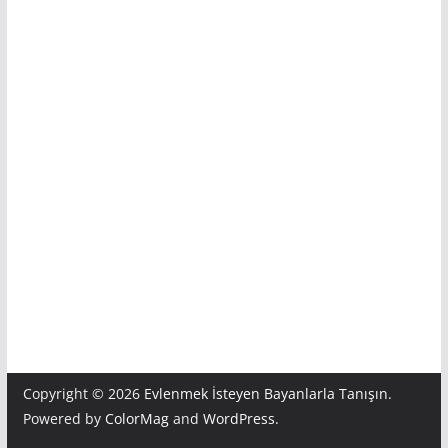
Copyright © 2026
Evlenmek İsteyen Bayanlarla Tanışın
.
Powered by
ColorMag
and
WordPress
.