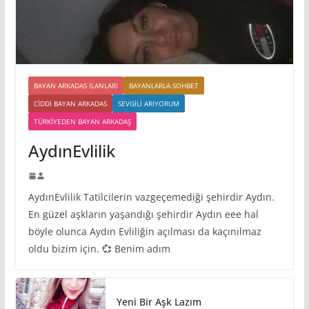
BAYAN ARKADAS ILANLARI
BAYANLARLA SOHBET
CIDDI BAYAN ARKADAS
SEVGILI ARIYORUM
TÜRKIYEDEN BAYAN ARKADAŞ
AydınEvlilik
AydınEvlilik Tatilcilerin vazgeçemediği şehirdir Aydın.
En güzel aşkların yaşandığı şehirdir Aydın eee hal
böyle olunca Aydın Evliliğin açılması da kaçınılmaz
oldu bizim için. 💞 Benim adım
Yeni Bir Aşk Lazım