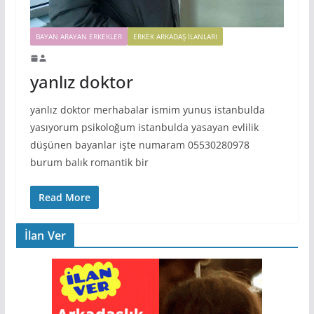
BAYAN ARAYAN ERKEKLER
ERKEK ARKADAŞ ILANLARI
yanlız doktor
yanlız doktor merhabalar ismim yunus istanbulda
yasıyorum psikoloğum istanbulda yasayan evlilik
düşünen bayanlar işte numaram 05530280978
burum balık romantik bir
Read More
İlan Ver