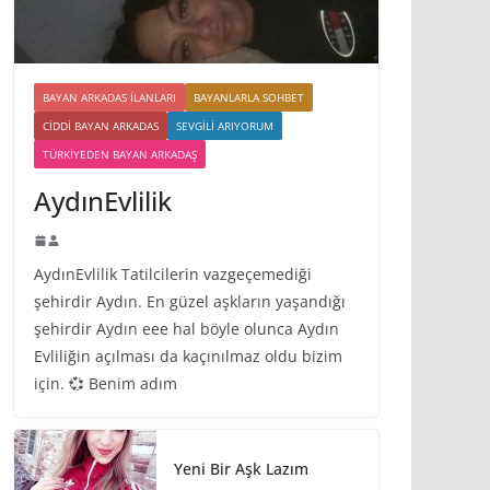
BAYAN ARKADAS ILANLARI
BAYANLARLA SOHBET
CIDDI BAYAN ARKADAS
SEVGILI ARIYORUM
TÜRKIYEDEN BAYAN ARKADAŞ
AydınEvlilik
AydınEvlilik Tatilcilerin vazgeçemediği
şehirdir Aydın. En güzel aşkların yaşandığı
şehirdir Aydın eee hal böyle olunca Aydın
Evliliğin açılması da kaçınılmaz oldu bizim
için. 💞 Benim adım
Yeni Bir Aşk Lazım