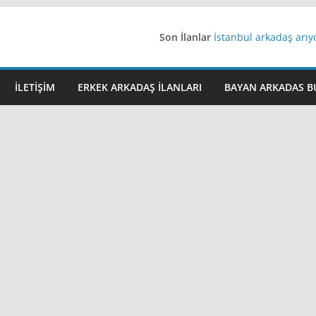
Son İlanlar
İstanbul arkadaş arı
AydınEvlilik
Yeni Bir Aşk Lazım
Ağrıli Suriyeli Bayanl
İLETIŞIM
ERKEK ARKADAŞ ILANLARI
BAYAN ARKADAS B
iş arayanlara iş