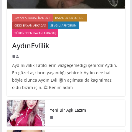
BAYAN ARKADAS ILANLARI
BAYANLARLA SOHBET
CIDDI BAYAN ARKADAS
SEVGILI ARIYORUM
TÜRKIYEDEN BAYAN ARKADAŞ
AydınEvlilik
AydınEvlilik Tatilcilerin vazgeçemediği şehirdir Aydın.
En güzel aşkların yaşandığı şehirdir Aydın eee hal
böyle olunca Aydın Evliliğin açılması da kaçınılmaz
oldu bizim için. 💞 Benim adım
Yeni Bir Aşk Lazım