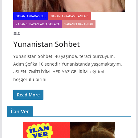
BAYAN ARKADAS BUL
BAYAN ARKADAS ILANLARI
YABANCI BAYAN ARKADAS ARA
YABANCI BAYANLAR
Yunanistan Sohbet
Yunanistan Sohbet, 40 yaşında. terazi burcuyum.
Adım Şefika 10 senedir Yunanistanda yaşamaktayım.
aSLEN İZMİTLİYİM. HER YAZ GELİRİM. eğitimli
hoşgörülü birini
Read More
İlan Ver