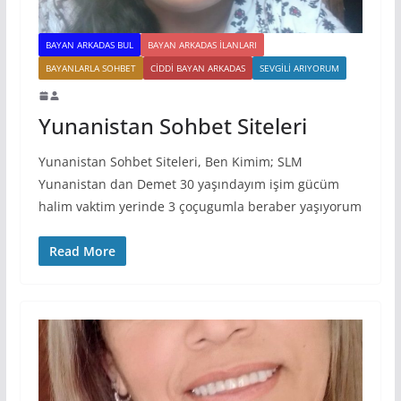
BAYAN ARKADAS BUL
BAYAN ARKADAS ILANLARI
BAYANLARLA SOHBET
CIDDI BAYAN ARKADAS
SEVGILI ARIYORUM
Yunanistan Sohbet Siteleri
Yunanistan Sohbet Siteleri, Ben Kimim; SLM
Yunanistan dan Demet 30 yaşındayım işim gücüm
halim vaktim yerinde 3 çoçugumla beraber yaşıyorum
Read More