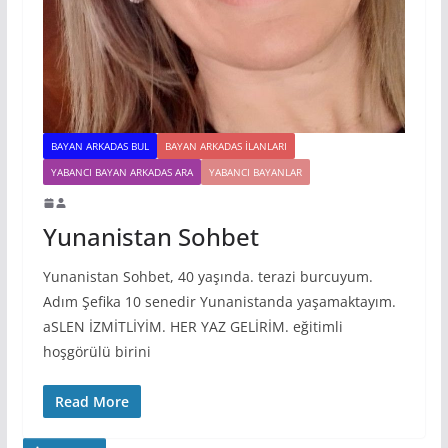
BAYAN ARKADAS BUL
BAYAN ARKADAS ILANLARI
YABANCI BAYAN ARKADAS ARA
YABANCI BAYANLAR
Yunanistan Sohbet
Yunanistan Sohbet, 40 yaşında. terazi burcuyum.
Adım Şefika 10 senedir Yunanistanda yaşamaktayım.
aSLEN İZMİTLİYİM. HER YAZ GELİRİM. eğitimli
hoşgörülü birini
Read More