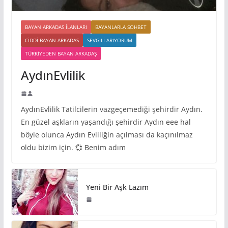
BAYAN ARKADAS ILANLARI
BAYANLARLA SOHBET
CIDDI BAYAN ARKADAS
SEVGILI ARIYORUM
TÜRKIYEDEN BAYAN ARKADAŞ
AydınEvlilik
AydınEvlilik Tatilcilerin vazgeçemediği şehirdir Aydın.
En güzel aşkların yaşandığı şehirdir Aydın eee hal
böyle olunca Aydın Evliliğin açılması da kaçınılmaz
oldu bizim için. 💞 Benim adım
Yeni Bir Aşk Lazım