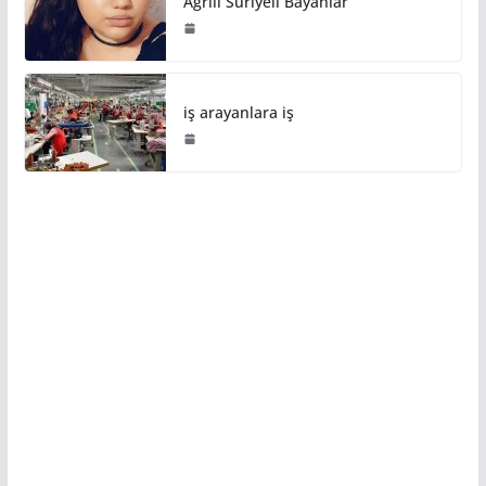
Ağrıli Suriyeli Bayanlar
iş arayanlara iş