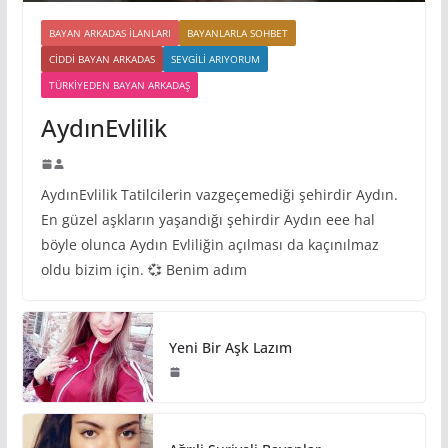
BAYAN ARKADAS ILANLARI
BAYANLARLA SOHBET
CIDDI BAYAN ARKADAS
SEVGILI ARIYORUM
TÜRKIYEDEN BAYAN ARKADAŞ
AydınEvlilik
AydınEvlilik Tatilcilerin vazgeçemediği şehirdir Aydın.
En güzel aşkların yaşandığı şehirdir Aydın eee hal
böyle olunca Aydın Evliliğin açılması da kaçınılmaz
oldu bizim için. 💞 Benim adım
Yeni Bir Aşk Lazım