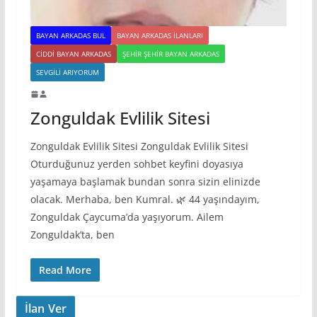
BAYAN ARKADAS BUL
BAYAN ARKADAS ILANLARI
CIDDI BAYAN ARKADAS
ŞEHIR ŞEHIR BAYAN ARKADAS
SEVGILI ARIYORUM
Zonguldak Evlilik Sitesi
Zonguldak Evlilik Sitesi Zonguldak Evlilik Sitesi
Oturduğunuz yerden sohbet keyfini doyasıya
yaşamaya başlamak bundan sonra sizin elinizde
olacak. Merhaba, ben Kumral. 🌿 44 yaşındayım,
Zonguldak Çaycuma’da yaşıyorum. Ailem
Zonguldak’ta, ben
Read More
İlan Ver