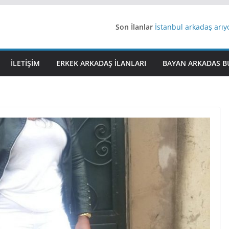
Son İlanlar
İstanbul arkadaş arı
AydınEvlilik
Yeni Bir Aşk Lazım
Ağrıli Suriyeli Bayanl
İLETIŞIM
ERKEK ARKADAŞ ILANLARI
BAYAN ARKADAS B
iş arayanlara iş