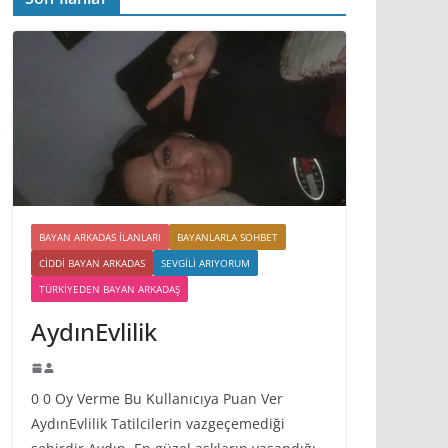
BAYAN ARKADAS ILANLARI
BAYANLARLA SOHBET
CIDDI BAYAN ARKADAS
SEVGILI ARIYORUM
TÜRKIYEDEN BAYAN ARKADAŞ
AydınEvlilik
0 0 Oy Verme Bu Kullanıcıya Puan Ver
AydınEvlilik Tatilcilerin vazgeçemediği