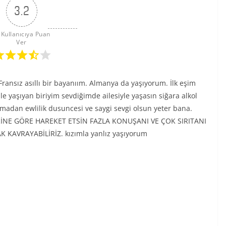
3.2
 Kullanıcıya Puan 
Ver
ransız asıllı bir bayanıım. Almanya da yaşıyorum. İlk eşim
e yaşıyan biriyim sevdiğimde ailesiyle yaşasın siğara alkol
asamadan ewlilik dusuncesi ve saygi sevgi olsun yeter bana.
İNE GÖRE HAREKET ETSİN FAZLA KONUŞANI VE ÇOK SIRITANI
AVRAYABİLİRİZ. kızımla yanlız yaşıyorum