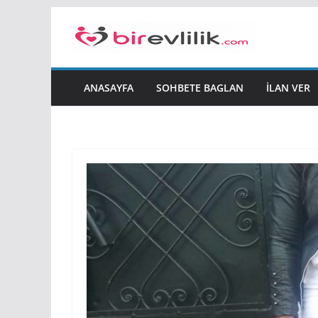
Skip
to
content
ANASAYFA
SOHBETE BAGLAN
İLAN VER