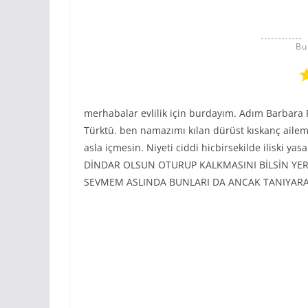
Bu
merhabalar evlilik için burdayım. Adım Barbara F
Türktü. ben namazımı kılan dürüst kıskanç aileml
asla içmesin. Niyeti ciddi hicbirsekilde iliski y
DİNDAR OLSUN OTURUP KALKMASINI BİLSİN YER
SEVMEM ASLINDA BUNLARI DA ANCAK TANIYARAK K