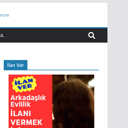
yorum
ar
UL
İlan Ver