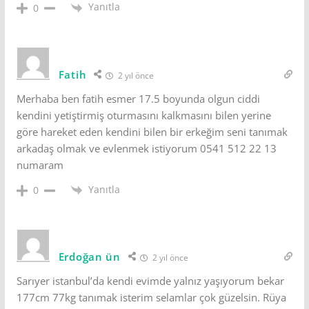
Yanıtla
0
Fatih
2 yıl önce
Merhaba ben fatih esmer 17.5 boyunda olgun ciddi
kendini yetiştirmiş oturmasını kalkmasını bilen yerine
göre hareket eden kendini bilen bir erkeğim seni tanımak
arkadaş olmak ve evlenmek istiyorum 0541 512 22 13
numaram
Yanıtla
0
Erdoğan ün
2 yıl önce
Sarıyer istanbul’da kendi evimde yalnız yaşıyorum bekar
177cm 77kg tanımak isterim selamlar çok güzelsin. Rüya