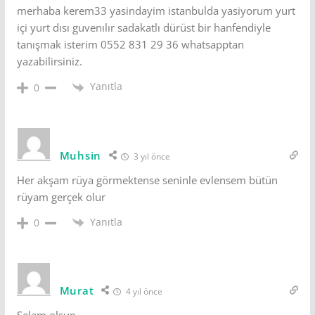
merhaba kerem33 yasindayim istanbulda yasiyorum yurt
içi yurt dısı guvenılır sadakatlı dürüst bir hanfendiyle
tanışmak isterim 0552 831 29 36 whatsapptan
yazabilirsiniz.
Yanıtla
0
Muhsin
3 yıl önce
Her akşam rüya görmektense seninle evlensem bütün
rüyam gerçek olur
Yanıtla
0
Murat
4 yıl önce
Selam olsun,