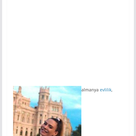
almanya
evlilik
,