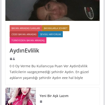
BAYAN ARKADAS ILANLARI
BAYANLARLA SOHBET
CIDDI BAYAN ARKADAS
SEVGILI ARIYORUM
TÜRKIYEDEN BAYAN ARKADAŞ
AydınEvlilik
0 0 Oy Verme Bu Kullanıcıya Puan Ver AydınEvlilik
Tatilcilerin vazgeçemediği şehirdir Aydın. En güzel
aşkların yaşandığı şehirdir Aydın eee hal böyle
Yeni Bir Aşk Lazım