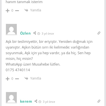
hanım tanımak isterim
Yanıtla
0
Özlen
3 yıl önce
Aşk bir teslimiyettir, bir eriyiştir. Yeniden doğmak için
uyanıştır. Aşkın bütün sırrı iki kelimede: varlığından
soyunmak, Aşk için ya hep vardır, ya da hiç. Sen hep
misin, hiç misin?
WhatsApp üzeri Musahebe lütfen.
0175 4740114
Yanıtla
0
kerem
3 yıl önce