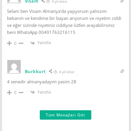
Visam
4 yıl önce
Selam ben Visam Almanya’da yaşıyorum yalnızım
bekarım ve kendime bir bayan arıyorum ve niyetim ciddi
ve eğer sizinde niyetiniz ciddiyse lütfen arayabilirsiniz
beni WhatsApp 00491763216115
Yanıtla
0
Burkkurt
4 yıl önce
4 senedir almanyadayim yasim 28
Yanıtla
0
Tüm Mesajları Gör