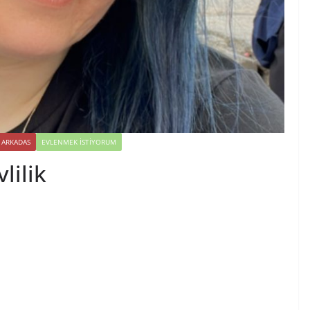
 ARKADAS
EVLENMEK İSTIYORUM
lilik