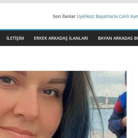
Son İlanlar
Üyeliksiz Bayanlarla Canlı Ka
Yeni Bir Aşk Lazım
Ağrıli Suriyeli Bayanlar
iş arayanlara iş
İLETIŞIM
ERKEK ARKADAŞ ILANLARI
BAYAN ARKADAS B
İstanbul arkadaş arıyorum