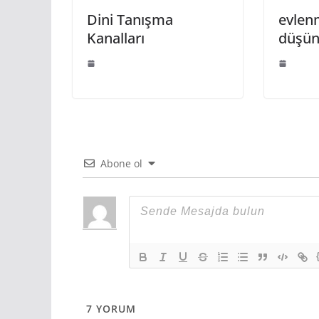
Dini Tanışma
evlen
Kanalları
düşü
Abone ol
7
YORUM