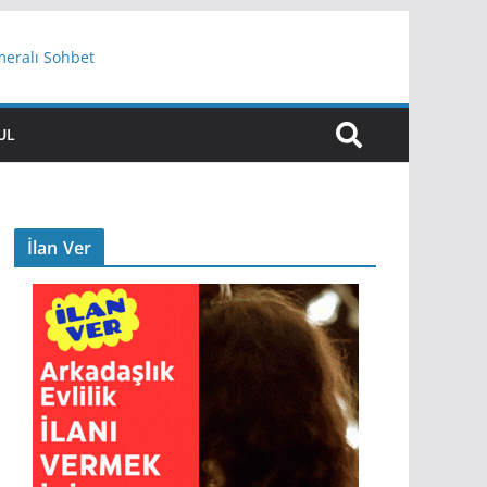
meralı Sohbet
UL
İlan Ver