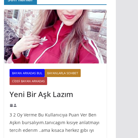
BAYAN ARKADAS BUL
BAYANLARLA SOHBET
CIDDI BAYAN ARKADAS
Yeni Bir Aşk Lazım
3 2 Oy Verme Bu Kullanıcıya Puan Ver Ben
Aşkın bursalıyım.tanıcagım kısıye anlatmayı
tercıh ederım ..ama kısaca herkez gıbı ıyı