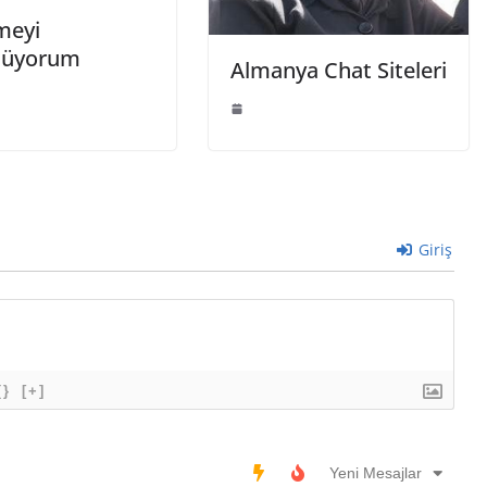
meyi
nüyorum
Almanya Chat Siteleri
Giriş
{}
[+]
Yeni Mesajlar