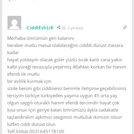
.CiddiEvliLiK
2 yıl önce
Merhaba ömrümün geri kalanını
beraber mutlu mesut olabileceğim cidddi dürüst mezara
kadar
hayat yoldaşım olacak güler yüzlü sıcak kanlı cana yakın
kalbi yüreği tevazuyla yeşermiş Allahtan korkan bir hanım
efendi ile mutlu
bir evlilik kurmak için
sizde benim gibi ciddiseniz benimle iletişime geçebilirsiniz
terciyim türkiye türkiyeden yaşıma uygun 45 orta yaş
olgun saygılı oturaklı hanım efendi tercimdir hayat çok
kısa onun için geriye kalan ömrümüzü âşkla sadakatle
taçlandıralım aşkımızı sevgimizi mutluluk ikimizin olsun
lütfen ciddi dürüst olun
Telf.İrtibat 0031645178100