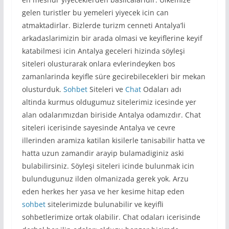
gelen turistler bu yemeleri yiyecek icin can
atmaktadirlar. Bizlerde turizm cenneti Antalya’li
arkadaslarimizin bir arada olmasi ve keyiflerine keyif
katabilmesi icin Antalya geceleri hizinda söyleşi
siteleri olusturarak onlara evlerindeyken bos
zamanlarinda keyifle süre gecirebilecekleri bir mekan
olusturduk.
Sohbet
Siteleri ve
Chat
Odaları adı
altinda kurmus oldugumuz sitelerimiz icesinde yer
alan odalarımızdan biriside Antalya odamızdır. Chat
siteleri icerisinde sayesinde Antalya ve cevre
illerinden aramiza katilan kisilerle tanisabilir hatta ve
hatta uzun zamandir arayip bulamadiginiz aski
bulabilirsiniz. Söyleşi siteleri icinde bulunmak icin
bulundugunuz ilden olmanizada gerek yok. Arzu
eden herkes her yasa ve her kesime hitap eden
sohbet
sitelerimizde bulunabilir ve keyifli
sohbetlerimize ortak olabilir. Chat odaları icerisinde