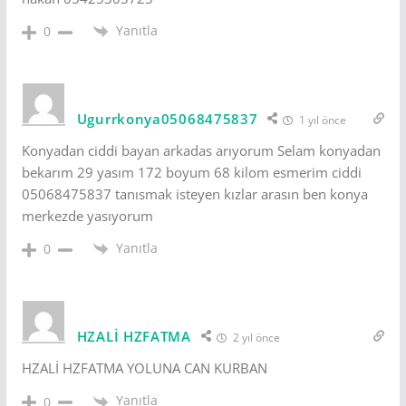
Yanıtla
0
Ugurrkonya05068475837
1 yıl önce
Konyadan ciddi bayan arkadas arıyorum Selam konyadan
bekarım 29 yasım 172 boyum 68 kilom esmerim ciddi
05068475837 tanısmak isteyen kızlar arasın ben konya
merkezde yasıyorum
Yanıtla
0
HZALİ HZFATMA
2 yıl önce
HZALİ HZFATMA YOLUNA CAN KURBAN
Yanıtla
0