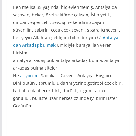
Ben melisa 35 yaşında, hiç evlenmemiş, Antalya da
yaşayan, bekar, özel sektörde çalışan, İyi niyetli ,
dindar , eğlenceli , sevdiğine kendini adayan ,
güvenilir , sabırlı , cocuk çok seven , sigara içmeyen ,
her şeyin Allahtan geldiğini bilen biriyim 🙂
Antalya
dan Arkadaş bulmak
Umidiyle buraya ilan veren
biriyim.
antalya arkadaş bul, antalya arkadaş bulma, antalya
arkadaş bulma siteleri
Ne
arıyorum
: Sadakat , Güven , Anlayış , Hoşgörü ,
Dini bütün , sorumluluklarını yerine getirebilecek biri,
iyi baba olabilecek biri , dürüst , olgun , alçak
gönüllü.. bu liste uzar herkes özünde iyi birini ister
Görünüm