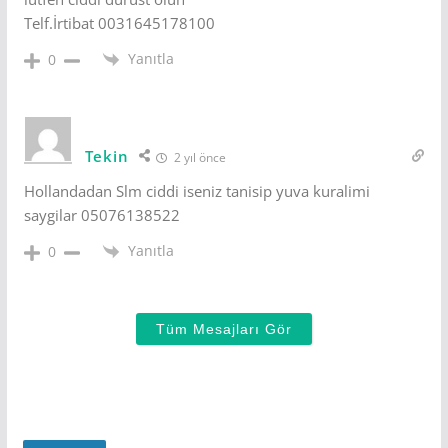
Telf.İrtibat 0031645178100
Yanıtla
0
Tekin
2 yıl önce
Hollandadan Slm ciddi iseniz tanisip yuva kuralimi
saygilar 05076138522
Yanıtla
0
Tüm Mesajları Gör