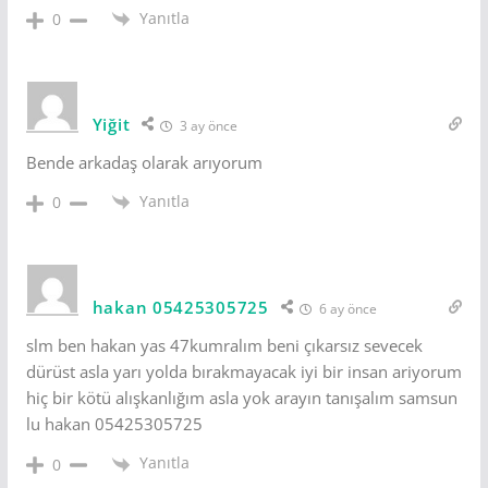
Yanıtla
0
Yiğit
3 ay önce
Bende arkadaş olarak arıyorum
Yanıtla
0
hakan 05425305725
6 ay önce
slm ben hakan yas 47kumralım beni çıkarsız sevecek
dürüst asla yarı yolda bırakmayacak iyi bir insan ariyorum
hiç bir kötü alışkanlığım asla yok arayın tanışalım samsun
lu hakan 05425305725
Yanıtla
0