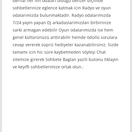
derhal her ilin odaları oldugu benzer biçimde
sohbetlerinize eglence katmak icin Radyo ve oyun
odalarımizda bulunmaktadir. Radyo odalarımızda
7/24 yayin yapan Dj arkadaslarimizdan birbirinize
sarki armagan edebilir Oyun odalarımizda ise hem
genel kültürünüzü arttirabilir hemde ödüllü sorulara
cevap vererek süpriz hediyeler kazanabilirsiniz. Sizde
tamamı icin hic süre kaybetmeden söyleşi Chat
sitemize girerek Sohbete Baglan yazili butonu tiklayin
ve keyifli sohbetlerimize ortak olun..