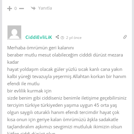
Yanıtla
0
CiddiEvliLiK
2 yıl önce
Merhaba ömrümün geri kalanını
beraber mutlu mesut olabileceğim cidddi dürüst mezara
kadar
hayat yoldaşım olacak güler yüzlü sıcak kanlı cana yakın
kalbi yüreği tevazuyla yeşermiş Allahtan korkan bir hanım
efendi ile mutlu
bir evlilik kurmak için
sizde benim gibi ciddiseniz benimle iletişime geçebilirsiniz
terciyim türkiye türkiyeden yaşıma uygun 45 orta yaş
olgun saygılı oturaklı hanım efendi tercimdir hayat çok
kısa onun için geriye kalan ömrümüzü âşkla sadakatle
taçlandıralım aşkımızı sevgimizi mutluluk ikimizin olsun
lütfen ciddi dürüst olun