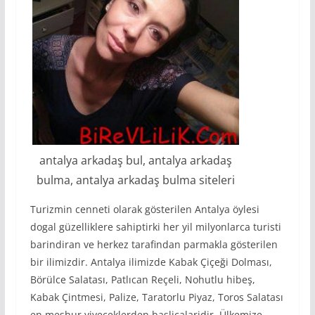
antalya arkadaş bul, antalya arkadaş
bulma, antalya arkadaş bulma siteleri
Turizmin cenneti olarak gösterilen Antalya öylesi
dogal güzelliklere sahiptirki her yil milyonlarca turisti
barindiran ve herkez tarafindan parmakla gösterilen
bir ilimizdir. Antalya ilimizde Kabak Çiçeği Dolması,
Börülce Salatası, Patlıcan Reçeli, Nohutlu hibeş,
Kabak Çintmesi, Palize, Taratorlu Piyaz, Toros Salatası
en meshur yiyeceklerden baslicalaridir. Ülkemize