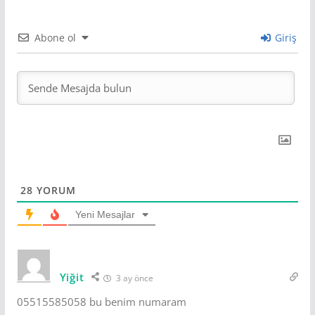
Abone ol
Giriş
28
YORUM
Yeni Mesajlar
Yiğit
3 ay önce
05515585058 bu benim numaram