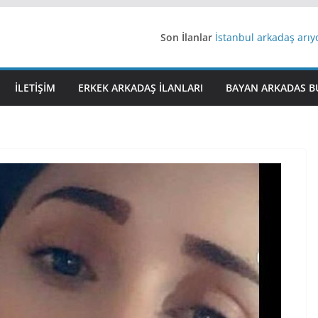
Son İlanlar
İstanbul arkadaş arı
AydınEvlilik
Yeni Bir Aşk Lazım
Ağrıli Suriyeli Bayanl
İLETIŞIM
ERKEK ARKADAŞ ILANLARI
BAYAN ARKADAS B
iş arayanlara iş