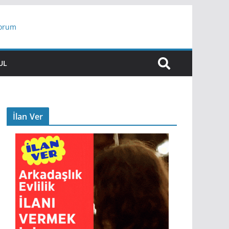
yorum
ar
UL
İlan Ver