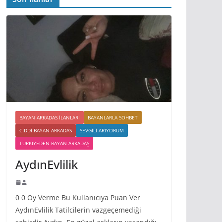
BAYAN ARKADAS ILANLARI
BAYANLARLA SOHBET
CIDDI BAYAN ARKADAS
SEVGILI ARIYORUM
TÜRKIYEDEN BAYAN ARKADAŞ
AydınEvlilik
0 0 Oy Verme Bu Kullanıcıya Puan Ver
AydınEvlilik Tatilcilerin vazgeçemediği