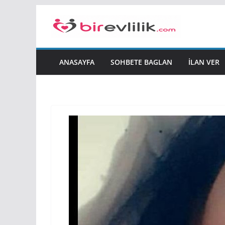
Skip
to
content
ANASAYFA
SOHBETE BAGLAN
İLAN VER