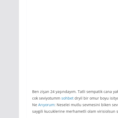
Ben zişan 24 yaşındayım. Tatli sempatik cana y
cok seviyotumm
sohbet
dryil bir omur boyu isit
Ne
Arıyorum
: Neselei mutlu sevmesini biken se
saygili kucuklerine merhametli olam virisiolsu