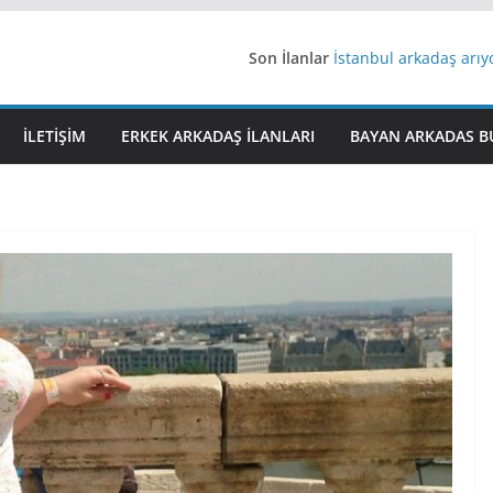
Son İlanlar
İstanbul arkadaş arı
AydınEvlilik
Yeni Bir Aşk Lazım
Ağrıli Suriyeli Bayanl
İLETIŞIM
ERKEK ARKADAŞ ILANLARI
BAYAN ARKADAS B
iş arayanlara iş