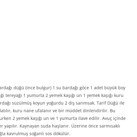
rdağı düğü (ince bulgur) 1 su bardağı göce 1 adet büyük boy
ğı tereyağı 1 yumurta 2 yemek kaşığı un 1 yemek kaşığı kuru
rdağı süzülmüş koyun yoğurdu 2 diş sarımsak. Tarif Düğü ile
slatılır, kuru nane ufalanır ve bir müddet dinlendirilir. Bu
rken 2 yemek kaşığı un ve 1 yumurta ilave edilir. Avuç içinde
er yapılır. Kaynayan suda haşlanır. Üzerine önce sarmısaklı
ğla kavrulmuş soğanlı sos dökülür.