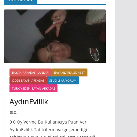
BAYAN ARKADAS ILANLARI
BAYANLARLA SOHBET
CIDDI BAYAN ARKADAS
SEVGILI ARIYORUM
TÜRKIYEDEN BAYAN ARKADAŞ
AydınEvlilik
0 0 Oy Verme Bu Kullanıcıya Puan Ver
AydınEvlilik Tatilcilerin vazgeçemediği