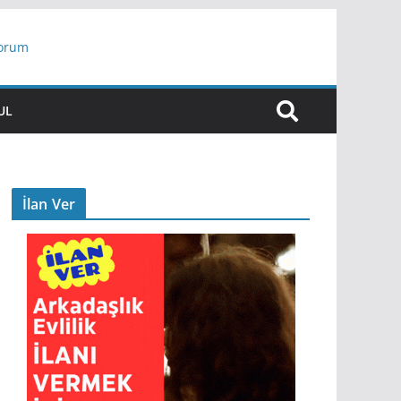
yorum
ar
UL
İlan Ver