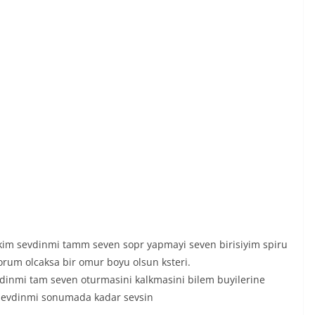
akim sevdinmi tamm seven sopr yapmayi seven birisiyim spiru
yorum olcaksa bir omur boyu olsun ksteri.
vdinmi tam seven oturmasini kalkmasini bilem buyilerine
n sevdinmi sonumada kadar sevsin