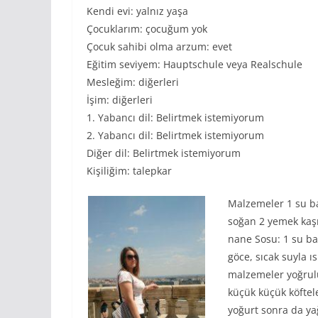
Kendi evi: yalnız yaşa
Çocuklarım: çocuğum yok
Çocuk sahibi olma arzum: evet
Eğitim seviyem: Hauptschule veya Realschule
Mesleğim: diğerleri
İşim: diğerleri
1. Yabancı dil: Belirtmek istemiyorum
2. Yabancı dil: Belirtmek istemiyorum
Diğer dil: Belirtmek istemiyorum
Kişiliğim: talepkar
Malzemeler 1 su ba
soğan 2 yemek kaşı
nane Sosu: 1 su ba
göce, sıcak suyla ı
malzemeler yoğrulu
küçük küçük köftel
yoğurt sonra da ya