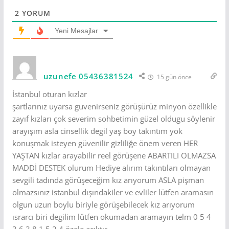
2
YORUM
Yeni Mesajlar
uzunefe 05436381524
15 gün önce
İstanbul oturan kızlar
şartlarınız uyarsa guvenirseniz görüşürüz minyon özellikle
zayıf kızları çok severim sohbetimin güzel oldugu söylenir
arayışım asla cinsellik degil yaş boy takıntım yok
konuşmak isteyen güvenilir gizliliğe önem veren HER
YAŞTAN kızlar arayabilir reel görüşene ABARTILI OLMAZSA
MADDİ DESTEK olurum Hediye alırım takıntıları olmayan
sevgili tadında görüşeceğim kız arıyorum ASLA pişman
olmazsınız istanbul dışındakiler ve evliler lütfen aramasın
olgun uzun boylu biriyle görüşebilecek kız arıyorum
ısrarcı biri degilim lütfen okumadan aramayın telm 0 5 4
3 6 3 8 1 5 2 4 özele açıktır