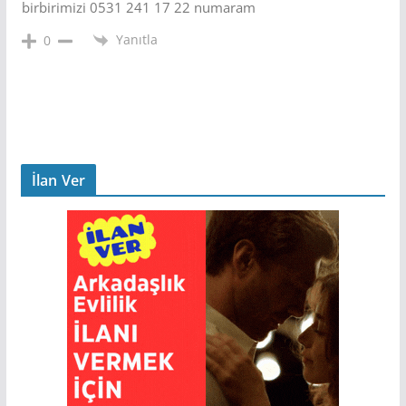
birbirimizi 0531 241 17 22 numaram
Yanıtla
0
İlan Ver