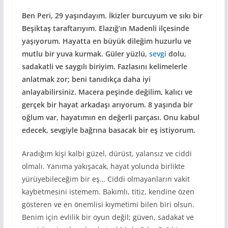
Ben Peri, 29 yaşındayım. İkizler burcuyum ve sıkı bir
Beşiktaş taraftarıyım. Elazığ’ın Madenli ilçesinde
yaşıyorum. Hayatta en büyük dileğim huzurlu ve
mutlu bir yuva kurmak. Güler yüzlü,
sevgi
dolu,
sadakatli ve saygılı biriyim. Fazlasını kelimelerle
anlatmak zor; beni tanıdıkça daha iyi
anlayabilirsiniz. Macera peşinde değilim, kalıcı ve
gerçek bir hayat arkadaşı arıyorum. 8 yaşında bir
oğlum var, hayatımın en değerli parçası. Onu kabul
edecek, sevgiyle bağrına basacak bir eş istiyorum.
Aradığım kişi kalbi güzel, dürüst, yalansız ve ciddi
olmalı. Yanıma yakışacak, hayat yolunda birlikte
yürüyebileceğim bir eş… Ciddi olmayanların vakit
kaybetmesini istemem. Bakımlı, titiz, kendine özen
gösteren ve en önemlisi kıymetimi bilen biri olsun.
Benim için evlilik bir oyun değil; güven, sadakat ve