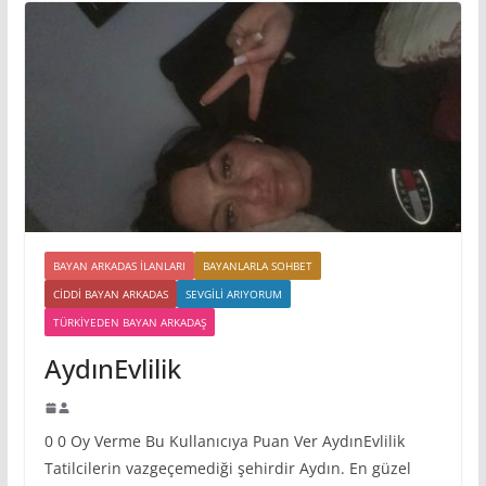
BAYAN ARKADAS ILANLARI
BAYANLARLA SOHBET
CIDDI BAYAN ARKADAS
SEVGILI ARIYORUM
TÜRKIYEDEN BAYAN ARKADAŞ
AydınEvlilik
0 0 Oy Verme Bu Kullanıcıya Puan Ver AydınEvlilik
Tatilcilerin vazgeçemediği şehirdir Aydın. En güzel