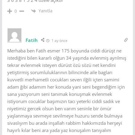
Yanıtla
0
Fatih
1 ay önce
Merhaba ben Fatih esmer 175 boyunda ciddi dürüşt ne
istediğini bilen kararlı olğun 34 yaşında evlenmiş ayrılmış
tekrar evlenmek isteyen dürüst özü sözü net kendini
yetiştirmiş sorumluluklarının bilincinde aile bagları
kuvvetli merhametli cocukları seven ilğili içten samimi
adam ğibi adamım her konuda yani seni begendiğim için
sana yazıyorum seni tanımak konuşmak evlenmek
istiyorum cocuklar başımızın tacı yeterki ciddi sadık ve
niyetimiz gercek olsun ben varım seninle bir ömür
yaşlanmaya sevmeye sevilmeye huzuru sende bulmaya
sivaslıyım bu arada inşallah rabbim hakkımızda herşeyi
hayırlı kılar beni ara yada yaz konuşalım tanıyalım