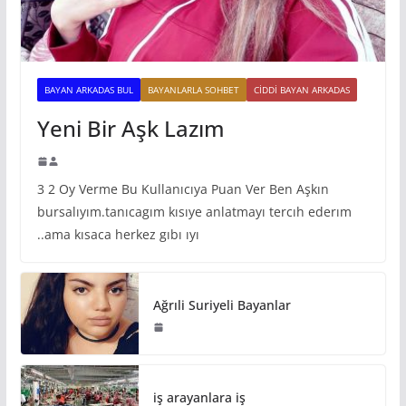
BAYAN ARKADAS BUL
BAYANLARLA SOHBET
CIDDI BAYAN ARKADAS
Yeni Bir Aşk Lazım
3 2 Oy Verme Bu Kullanıcıya Puan Ver Ben Aşkın
bursalıyım.tanıcagım kısıye anlatmayı tercıh ederım
..ama kısaca herkez gıbı ıyı
Ağrıli Suriyeli Bayanlar
iş arayanlara iş