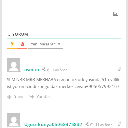
3
YORUM
Yeni Mesajlar
osman
1 ay önce
SLM NBR MRB MERHABA osman ozturk yaşında 51 evlilik
istiyorum ciddi zonguldak merkez cevap+905057992167
Yanıtla
0
Uguurkonya05068475837
11 ay önce