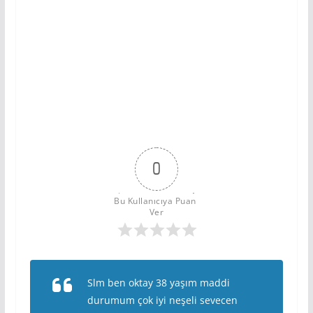
0
Bu Kullanıcıya Puan 
Ver
Slm ben oktay 38 yaşım maddi
durumum çok iyi neşeli sevecen