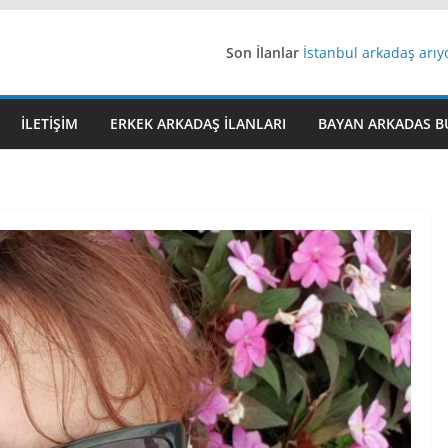
Son İlanlar
İstanbul arkadaş arı
AydınEvlilik
Yeni Bir Aşk Lazım
Ağrıli Suriyeli Bayanl
İLETIŞIM
ERKEK ARKADAŞ ILANLARI
BAYAN ARKADAS B
iş arayanlara iş