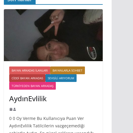
BAYAN ARKADAS ILANLARI
BAYANLARLA SOHBET
CIDDI BAYAN ARKADAS
SEVGILI ARIYORUM
TÜRKIYEDEN BAYAN ARKADAŞ
AydınEvlilik
0 0 Oy Verme Bu Kullanıcıya Puan Ver
AydınEvlilik Tatilcilerin vazgeçemediği