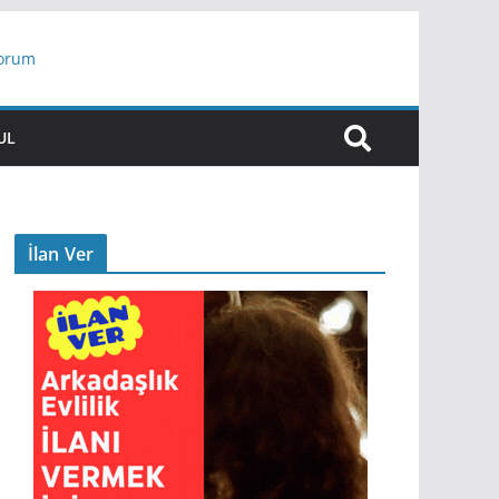
yorum
ar
UL
İlan Ver