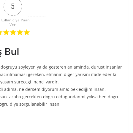
5
 Kullanıcıya Puan 
Ver
 Bul
 dogruyu soyleyen ya da gosteren anlaminda. durust insanlar
 kacirilmamasi gereken, elmanin diger yarisini ifade eder ki
yasam surecegi inanci vardir.
di adıma, ne dersem diyorum ama: beklediğim insan,
insan. acaba gercekten dogru oldugundanmi yoksa ben dogru
ogru diye sorgulanabilir insan