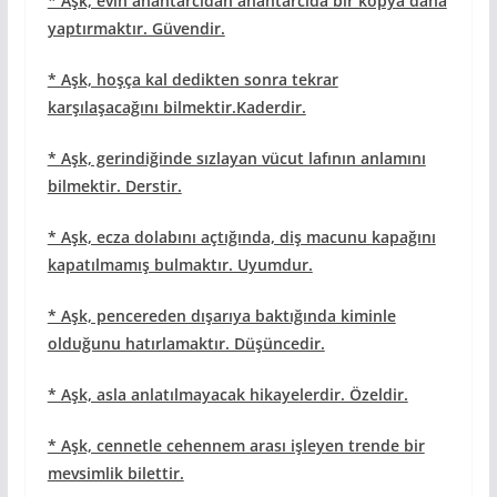
* Aşk, evin anahtarcıdan anahtarcıda bir kopya daha
yaptırmaktır. Güvendir.
* Aşk, hoşça kal dedikten sonra tekrar
karşılaşacağını bilmektir.Kaderdir.
* Aşk, gerindiğinde sızlayan vücut lafının anlamını
bilmektir. Derstir.
* Aşk, ecza dolabını açtığında, diş macunu kapağını
kapatılmamış bulmaktır. Uyumdur.
* Aşk, pencereden dışarıya baktığında kiminle
olduğunu hatırlamaktır. Düşüncedir.
* Aşk, asla anlatılmayacak hikayelerdir. Özeldir.
* Aşk, cennetle cehennem arası işleyen trende bir
mevsimlik bilettir.