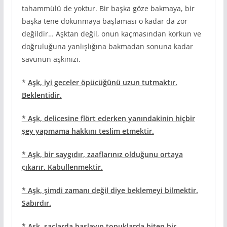
tahammülü de yoktur. Bir başka göze bakmaya, bir
başka tene dokunmaya başlaması o kadar da zor
değildir… Aşktan değil, onun kaçmasından korkun ve
doğruluğuna yanlışlığına bakmadan sonuna kadar
savunun aşkınızı.
*
Aşk, iyi geceler öpücüğünü uzun tutmaktır.
Beklentidir.
* Aşk, delicesine flört ederken yanındakinin hiçbir
şey yapmama hakkını teslim etmektir.
* Aşk, bir saygıdır, zaaflarınız olduğunu ortaya
çıkarır. Kabullenmektir.
* Aşk, şimdi zamanı değil diye beklemeyi bilmektir.
Sabırdır.
* Aşk, saçlarda başlayıp topuklarda biten bir