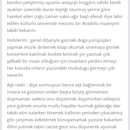
kendini yetiştirmiş uyumlu anlayışlı hoşgörü sahibi kendi
ayakları üzerinde duran kişiliği oturmuş yerine göre
hareket eden çoğu zaman sakin ağır başlı efendi diye tabir
edilen kültürlü üniversite mezunu bir Anadolu insanıyım
tabiki bekarım
Hobilerim : genel itibariyle gezmek doga yürüyüşleri
yapmak müzik dinlemek kitap okumak sinemaya gitmek
konserlere katılmak bisiklet binmek şiir yazmak çok
şefkatli bir insan olduğum için insanlara yardım etmeyi
her konuda onların yüzündeki mutlulugu görmeyi çok
severim
Aşk nedir : diye sormuşsun bence aşk bağlanmak bir
insana ve gözünün ondan başka birşey görmemesi
duymaması sadece onu düşünmek düşünürken sebepsiz
yere gülmek onunla mutlu hayaller kurmak geleceğe dair
tabiki elini tutarken titremek kalbinin yerinden çıkacakmış
gibi çarpması kekelemek konuşamamak yüzüne bakarken
dilini yutmak tabiri caizse gece onu düşünerek uyumak