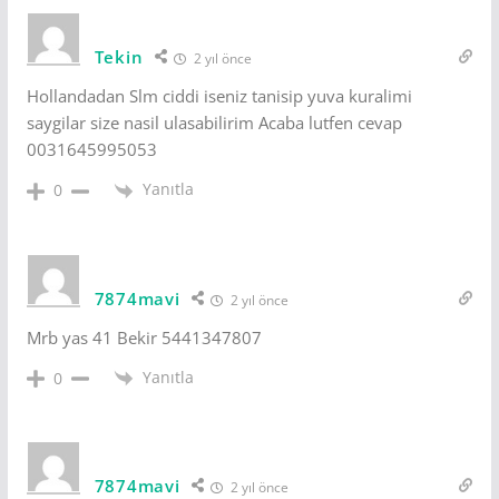
Tekin
2 yıl önce
Hollandadan Slm ciddi iseniz tanisip yuva kuralimi
saygilar size nasil ulasabilirim Acaba lutfen cevap
0031645995053
Yanıtla
0
7874mavi
2 yıl önce
Mrb yas 41 Bekir 5441347807
Yanıtla
0
7874mavi
2 yıl önce