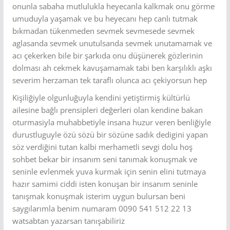
onunla sabaha mutlulukla heyecanla kalkmak onu görme
umuduyla yaşamak ve bu heyecanı hep canlı tutmak
bıkmadan tükenmeden sevmek sevmesede sevmek
aglasanda sevmek unutulsanda sevmek unutamamak ve
acı çekerken bile bir şarkıda onu düşünerek gözlerinin
dolması ah cekmek kavuşamamak tabi ben karşılıklı aşkı
severim herzaman tek taraflı olunca acı çekiyorsun hep
Kişiliğiyle olgunluğuyla kendini yetiştirmiş kültürlü
ailesine bağlı prensipleri değerleri olan kendine bakan
oturmasiyla muhabbetiyle insana huzur veren benliğiyle
durustluguyle özü sözü bir sözüne sadık dedigini yapan
söz verdiğini tutan kalbi merhametli sevgi dolu hoş
sohbet bekar bir insanım seni tanımak konuşmak ve
seninle evlenmek yuva kurmak için senin elini tutmaya
hazır samimi ciddi isten konuşan bir insanım seninle
tanışmak konuşmak isterim uygun bulursan beni
saygılarımla benim numaram 0090 541 512 22 13
watsabtan yazarsan tanışabiliriz