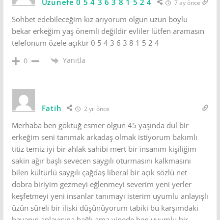
Uzunefe 0 5 4 3 6 3 8 1 5 2 4
7 ay önce
Sohbet edebileceğim kız arıyorum olgun uzun boylu
bekar erkeğim yaş önemli değildir evliler lütfen aramasın
telefonum özele açıktır 0 5 4 3 6 3 8 1 5 2 4
Yanıtla
0
Fatih
2 yıl önce
Merhaba ben göktuğ esmer olgun 45 yaşında dul bir
erkeğim seni tanımak arkadaş olmak istiyorum bakımlı
titiz temiz iyi bir ahlak sahibi mert bir insanım kişiliğim
sakin ağır başlı sevecen saygılı oturmasını kalkmasını
bilen kültürlü saygılı çağdaş liberal bir açık sözlü net
dobra biriyim gezmeyi eğlenmeyi severim yeni yerler
keşfetmeyi yeni insanlar tanımayı isterim uyumlu anlayışlı
üzün süreli bir iliski düşünüyorum tabiki bu karşımdaki
bayanın anlayışına bağlı ama yinede ben uyumlu bir