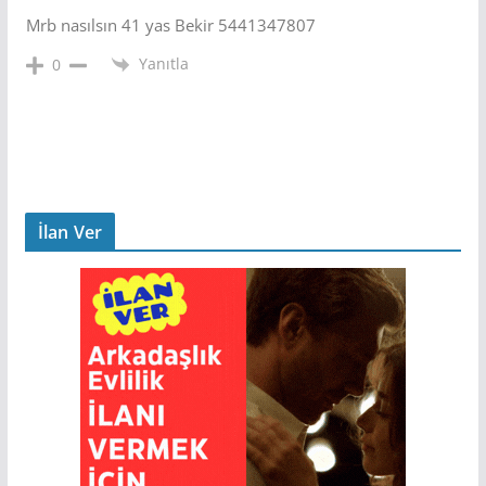
Mrb nasılsın 41 yas Bekir 5441347807
Yanıtla
0
İlan Ver