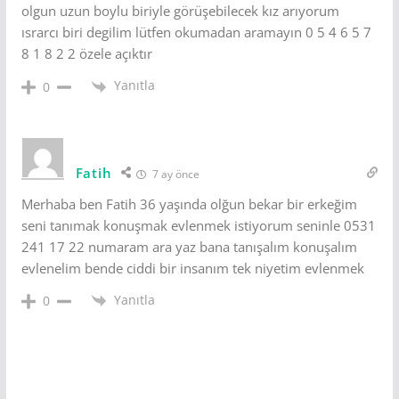
olgun uzun boylu biriyle görüşebilecek kız arıyorum
ısrarcı biri degilim lütfen okumadan aramayın 0 5 4 6 5 7
8 1 8 2 2 özele açıktır
Yanıtla
0
Fatih
7 ay önce
Merhaba ben Fatih 36 yaşında olğun bekar bir erkeğim
seni tanımak konuşmak evlenmek istiyorum seninle 0531
241 17 22 numaram ara yaz bana tanışalım konuşalım
evlenelim bende ciddi bir insanım tek niyetim evlenmek
Yanıtla
0