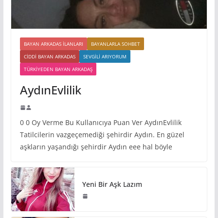
BAYAN ARKADAS ILANLARI
BAYANLARLA SOHBET
CIDDI BAYAN ARKADAS
SEVGILI ARIYORUM
TÜRKIYEDEN BAYAN ARKADAŞ
AydınEvlilik
0 0 Oy Verme Bu Kullanıcıya Puan Ver AydınEvlilik
Tatilcilerin vazgeçemediği şehirdir Aydın. En güzel
aşkların yaşandığı şehirdir Aydın eee hal böyle
Yeni Bir Aşk Lazım