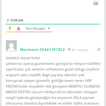
2
YORUM
Yeni Mesajlar
Mertemre 05465781822
7 ay önce
İstanbul oturan kızlar
şartlarınız uyarsa guvenirseniz görüşürüz minyon özellikle
zayıf kızları çok severim sohbetimin güzel oldugu söylenir
arayışım asla cinsellik degil yaş boy takıntım yok
konuşmak isteyen güvenilir gizliliğe önem veren HER
YAŞTAN kızlar arayabilir reel görüşene ABARTILI OLMAZSA
MADDİ DESTEK olurum Hediye alırım takıntıları olmayan
sevgili tadında görüşeceğim kız arıyorum ASLA pişman
olmazsınız istanbul dışındakiler ve evliler lütfen aramasın