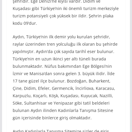
şehridir. Ege Denizi’ne kıyısı vardır. Didim ve
Kuşadası gibi Türkiye’nin iki önemli turizm merkeziyle
turizm potansiyeli çok yüksek bir ildir. Şehrin plaka
kodu 09’dur.
Aydın, Türkiye’nin ilk demir yolu kurulan şehridir,
raylar üzerinden tren yolculuğu ilk olaran bu şehirde
yapılmıştır. Aydın’da çok sayıda tarihî eser bulunur.
Türkiye’nin en uzun ikinci yer altı tüneli burada
bulunmaktadır. Nüfus bakımından Ege Bölgesi’nin
İzmir ve Manisa’dan sonra gelen 3. büyük ilidir. İlde
17 tane güzel ilçe bulunur. Bozdoğan, Buharkent,
Çine, Didim, Efeler, Germencik, İncirliova, Karacasu,
Karpuzlu, Koçarlı, Köşk, Kuşadası, Kuyucak, Nazilli,
Söke, Sultanhisar ve Yenipazar gibi tatil beldeleri
bulunan Aydın ilinden Kadınlarla Tanışma Sitesine
gün içerisinde binlerce giriş olmaktadır.
Aydın Kadınlarla Tanışma Sitemize sizler de giriş