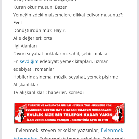
Kuran okur musun: Bazen
Yemeğinizdeki malzemelere dikkat ediyor musunuz?:
Evet
Dönüştürdün mü?: Hayır.
Aile değerleri: orta
İlgi Alanları
Favori seyahat noktalarım: sahil, şehir molası
En
sevdiğim
edebiyat: yemek kitapları, uzman
edebiyatı, romanlar
Hobilerim: sinema, müzik, seyahat, yemek pişirme
Alışkanlıklar
TV alışkanlıkları: haberler, komedi
Evlenmek isteyen erkekler yazsınlar,
Evlenmek
isteyenler
, Evlenmek isteyen erkekler, Evlenmek