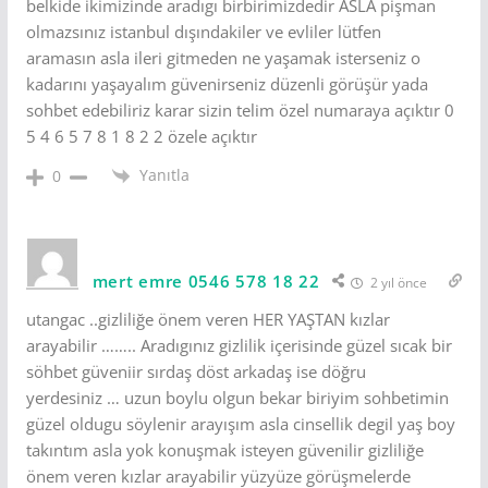
belkide ikimizinde aradıgı birbirimizdedir ASLA pişman
olmazsınız istanbul dışındakiler ve evliler lütfen
aramasın asla ileri gitmeden ne yaşamak isterseniz o
kadarını yaşayalım güvenirseniz düzenli görüşür yada
sohbet edebiliriz karar sizin telim özel numaraya açıktır 0
5 4 6 5 7 8 1 8 2 2 özele açıktır
Yanıtla
0
mert emre 0546 578 18 22
2 yıl önce
utangac ..gizliliğe önem veren HER YAŞTAN kızlar
arayabilir …….. Aradıgınız gizlilik içerisinde güzel sıcak bir
söhbet güveniir sırdaş döst arkadaş ise döğru
yerdesiniz … uzun boylu olgun bekar biriyim sohbetimin
güzel oldugu söylenir arayışım asla cinsellik degil yaş boy
takıntım asla yok konuşmak isteyen güvenilir gizliliğe
önem veren kızlar arayabilir yüzyüze görüşmelerde