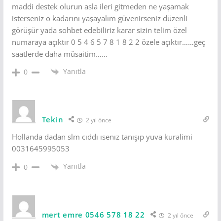
maddi destek olurun asla ileri gitmeden ne yaşamak
isterseniz o kadarını yaşayalım güvenirseniz düzenli
görüşür yada sohbet edebiliriz karar sizin telim özel
numaraya açıktır 0 5 4 6 5 7 8 1 8 2 2 özele açıktır……geç
saatlerde daha müsaitim……
Yanıtla
0
Tekin
2 yıl önce
Hollanda dadan slm cıddı ısenız tanışıp yuva kuralimi
0031645995053
Yanıtla
0
mert emre 0546 578 18 22
2 yıl önce