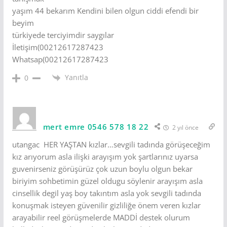
yaşım 44 bekarım Kendini bilen olgun ciddi efendi bir
beyim
türkiyede terciyimdir saygılar
İletişim(00212617287423
Whatsap(00212617287423
Yanıtla
0
mert emre 0546 578 18 22
2 yıl önce
utangac HER YAŞTAN kızlar…sevgili tadında görüşeceğim
kız arıyorum asla ilişki arayışım yok şartlarınız uyarsa
guvenirseniz görüşürüz çok uzun boylu olgun bekar
biriyim sohbetimin güzel oldugu söylenir arayışım asla
cinsellik degil yaş boy takıntım asla yok sevgili tadında
konuşmak isteyen güvenilir gizliliğe önem veren kızlar
arayabilir reel görüşmelerde MADDİ destek olurum