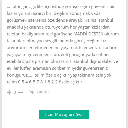
…..utangac ..gizlilik içerisinde görüşecegim güvenilir bir
kız arıyorum ısrarcı biri degilim konuşmak yada
görüşmek isterseniz özeldende arayabilirsiniz istanbul
anadolu yakasında oturuyorum her yaştan kızlardan
telefon bekliyorum reel görüşene MADDİ DESTEK olurum
takıntıları olmayan sevgili tadında görüşeceğim kız
arıyorum ileri gitmeden ne yaşamak isterseniz o kadarını
yaşayalım güvenirseniz düzenli görüşür yada sohbet
edebiliriz asla pişman olmazsınız istanbul dışındakiler ve
evliler lütfen aramasın sohbetim iyidir güvenirseniz
konuşuruz….. telim özele açıktır yaş takıntım asla yok
telim 0 5 4 6 5 7 8 1 8 2 2 özele açıktır…
Yanıtla
0
Tüm Mesajları Gör