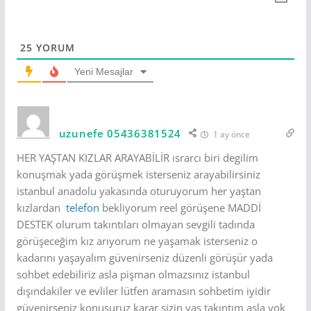
25
YORUM
Yeni Mesajlar
uzunefe 05436381524
1 ay önce
HER YAŞTAN KIZLAR ARAYABİLİR ısrarcı biri degilim
konuşmak yada görüşmek isterseniz arayabilirsiniz
istanbul anadolu yakasında oturuyorum her yaştan
kızlardan
telefon
bekliyorum reel görüşene MADDİ
DESTEK olurum takıntıları olmayan sevgili tadında
görüşeceğim kız arıyorum ne yaşamak isterseniz o
kadarını yaşayalım güvenirseniz düzenli görüşür yada
sohbet edebiliriz asla pişman olmazsınız istanbul
dışındakiler ve evliler lütfen aramasın sohbetim iyidir
güvenirseniz konuşuruz karar sizin yaş takıntım asla yok