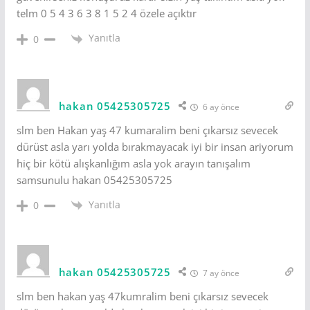
telm 0 5 4 3 6 3 8 1 5 2 4 özele açıktır
Yanıtla
0
hakan 05425305725
6 ay önce
slm ben Hakan yaş 47 kumaralim beni çıkarsız sevecek
dürüst asla yarı yolda bırakmayacak iyi bir insan ariyorum
hiç bir kötü alışkanlığım asla yok arayın tanışalım
samsunulu hakan 05425305725
Yanıtla
0
hakan 05425305725
7 ay önce
slm ben hakan yaş 47kumralim beni çıkarsız sevecek