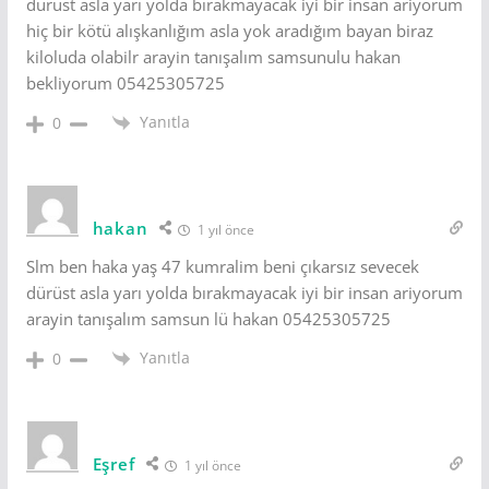
dürüst asla yarı yolda bırakmayacak iyi bir insan ariyorum
hiç bir kötü alışkanlığım asla yok aradığım bayan biraz
kiloluda olabilr arayin tanışalım samsunulu hakan
bekliyorum 05425305725
Yanıtla
0
hakan
1 yıl önce
Slm ben haka yaş 47 kumralim beni çıkarsız sevecek
dürüst asla yarı yolda bırakmayacak iyi bir insan ariyorum
arayin tanışalım samsun lü hakan 05425305725
Yanıtla
0
Eşref
1 yıl önce