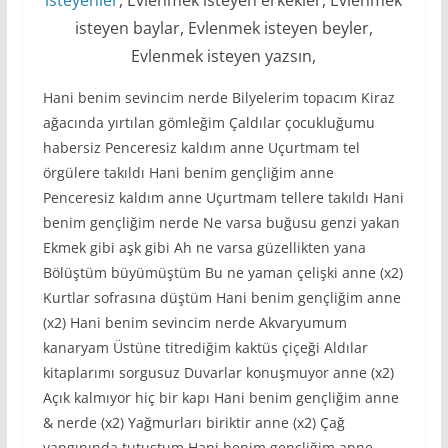
isteyen baylar, Evlenmek isteyen beyler,
Evlenmek isteyen yazsın,
Hani benim sevincim nerde Bilyelerim topacım Kiraz
ağacında yırtılan gömleğim Çaldılar çocukluğumu
habersiz Penceresiz kaldım anne Uçurtmam tel
örgülere takıldı Hani benim gençliğim anne
Penceresiz kaldım anne Uçurtmam tellere takıldı Hani
benim gençliğim nerde Ne varsa buğusu genzi yakan
Ekmek gibi aşk gibi Ah ne varsa güzellikten yana
Bölüştüm büyümüştüm Bu ne yaman çelişki anne (x2)
Kurtlar sofrasına düştüm Hani benim gençliğim anne
(x2) Hani benim sevincim nerde Akvaryumum
kanaryam Üstüne titrediğim kaktüs çiçeği Aldılar
kitaplarımı sorgusuz Duvarlar konuşmuyor anne (x2)
Açık kalmıyor hiç bir kapı Hani benim gençliğim anne
& nerde (x2) Yağmurları biriktir anne (x2) Çağ
yangınında tutuştum Hani benim gençliğim anne