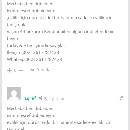
Merhaba ben dubaiden
ismim eşref dubaideyim
,evlilik için dürüst ciddi bir hanımla sadece evlilik için
tanışmak
yaşım 44 bekarım Kendini bilen olgun ciddi efendi bir
beyim
türkiyede terciyimdir saygılar
İletişim(00212617287423
Whatsap(00212617287423
Yanıtla
0
Eşref
1 yıl önce
Merhaba ben dubaiden
ismim eşref dubaideyim
evlilik için dürüst ciddi bir hanımla sadece evlilik için
tanışmak