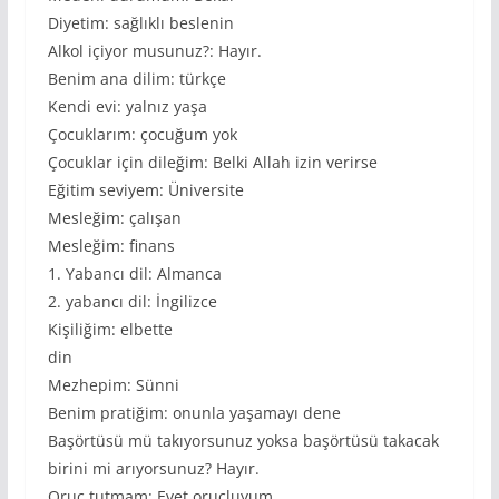
Diyetim: sağlıklı beslenin
Alkol içiyor musunuz?: Hayır.
Benim ana dilim: türkçe
Kendi evi: yalnız yaşa
Çocuklarım: çocuğum yok
Çocuklar için dileğim: Belki Allah izin verirse
Eğitim seviyem: Üniversite
Mesleğim: çalışan
Mesleğim: finans
1. Yabancı dil: Almanca
2. yabancı dil: İngilizce
Kişiliğim: elbette
din
Mezhepim: Sünni
Benim pratiğim: onunla yaşamayı dene
Başörtüsü mü takıyorsunuz yoksa başörtüsü takacak
birini mi arıyorsunuz? Hayır.
Oruç tutmam: Evet oruçluyum