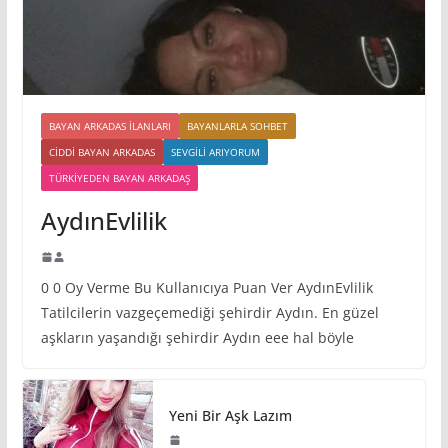
BAYAN ARKADAS ILANLARI
BAYANLARLA SOHBET
CIDDI BAYAN ARKADAS
SEVGILI ARIYORUM
TÜRKIYEDEN BAYAN ARKADAŞ
AydınEvlilik
0 0 Oy Verme Bu Kullanıcıya Puan Ver AydınEvlilik
Tatilcilerin vazgeçemediği şehirdir Aydın. En güzel
aşkların yaşandığı şehirdir Aydın eee hal böyle
Yeni Bir Aşk Lazım