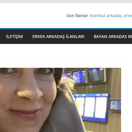
Son İlanlar
İstanbul arkadaş arı
AydınEvlilik
Yeni Bir Aşk Lazım
Ağrıli Suriyeli Bayanl
İLETIŞIM
ERKEK ARKADAŞ ILANLARI
BAYAN ARKADAS B
iş arayanlara iş