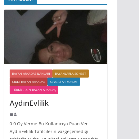
BAYAN ARKADAS ILANLARI
BAYANLARLA SOHBET
CIDDI BAYAN ARKADAS
SEVGILI ARIYORUM
TÜRKIYEDEN BAYAN ARKADAŞ
AydınEvlilik
0 0 Oy Verme Bu Kullanıcıya Puan Ver
AydınEvlilik Tatilcilerin vazgeçemediği