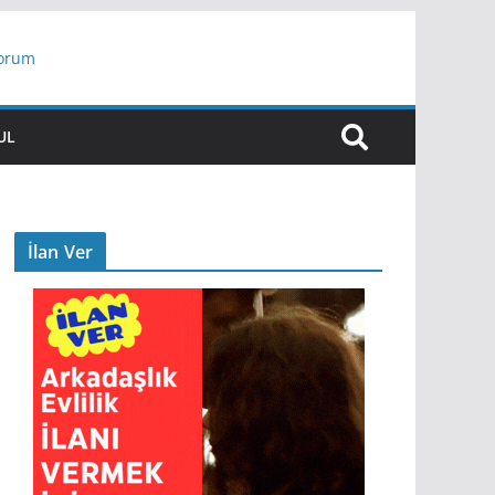
yorum
ar
UL
İlan Ver