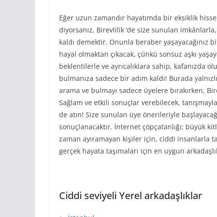
Eğer uzun zamandır hayatımda bir eksiklik his
diyorsanız, Birevlilik ‘de size sunulan imkânlarl
kaldı demektir. Onunla beraber yaşayacağınız b
hayal olmaktan çıkacak, çünkü sonsuz aşkı yaşayaca
beklentilerle ve ayrıcalıklara sahip, kafanızda 
bulmanıza sadece bir adım kaldı! Burada yalnızlığ
arama ve bulmayı sadece üyelere bırakırken, Birev
Sağlam ve etkili sonuçlar verebilecek, tanışmayla 
de atın! Size sunulan üye önerileriyle başlayacağın
sonuçlanacaktır. İnternet çöpçatanlığı; büyük ki
zaman ayıramayan kişiler için, ciddi insanlarla t
gerçek hayata taşımaları için en uygun arkadaşl
Ciddi seviyeli Yerel arkadaşlıklar