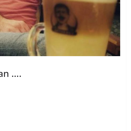
an ….