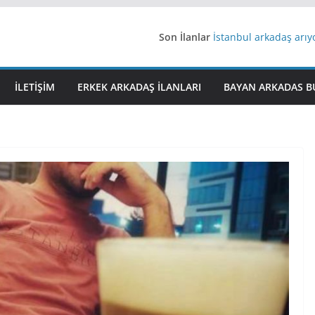
Son İlanlar
İstanbul arkadaş arı
AydınEvlilik
Yeni Bir Aşk Lazım
Ağrıli Suriyeli Bayanl
İLETIŞIM
ERKEK ARKADAŞ ILANLARI
BAYAN ARKADAS B
iş arayanlara iş