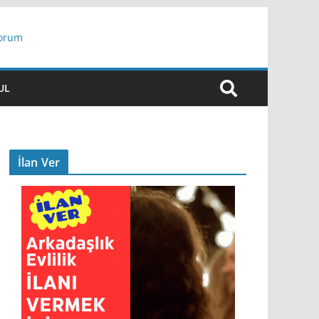
yorum
ar
UL
İlan Ver