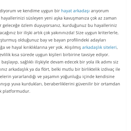
sediyorum ve kendime uygun bir
hayat arkadaşı
arıyorum
a, hayallerinizi süsleyen yeni aşka kavuşmanıza çok az zaman
ir geleceğe özlem duyuyorsanız, kurduğunuz bu hayalleriniz
ğınız bir ilişki artık çok yakınınızda! Size uygun kriterlerle,
oluşturmuş olduğunuz bay ve bayan profilindeki adayları
a ve hayal kırıklıklarına yer yok. Alışılmış
arkadaşlık siteleri
,
lilik kısa sürede uygun kişileri birbirine tavsiye ediyor.
başlayıp, sağlıklı ilişkiyle devam edecek bir yola ilk adımı siz
ız arkadaşlık ya da flört, belki mutlu bir birliktelik izdivaç ile
tlelerin yararlandığı ve yaşamın yoğunluğu içinde kendisine
anışıp yuva kurdukları, beraberliklerini güvenilir bir ortamdan
ık platformudur.