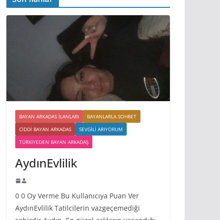
BAYAN ARKADAS ILANLARI
BAYANLARLA SOHBET
CIDDI BAYAN ARKADAS
SEVGILI ARIYORUM
TÜRKIYEDEN BAYAN ARKADAŞ
AydınEvlilik
0 0 Oy Verme Bu Kullanıcıya Puan Ver
AydınEvlilik Tatilcilerin vazgeçemediği