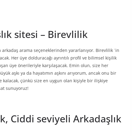
ık sitesi – Birevlilik
n arkadaş arama seçeneklerinden yararlanıyor. Birevlilik ´in
şacak. Her üye dolduracağı ayrıntılı profil ve bilimsel kişilik
uşan üye önerileriyle karşılaşacak. Emin olun, size her
üyük aşkı ya da hayatımın aşkını arıyorum, ancak onu bir
kalacak, çünkü size en uygun olan kişiyle bir ilişkiye
sat sunuyoruz!
şk, Ciddi seviyeli Arkadaşlık