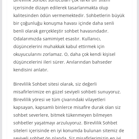
içerisinde dizayn edilerek tasarlanmakta olup
kalitesinden ödün vermemektedir. Sohbetlerin büyük
bir çoğunluğu konuşma havası içinde daha senli
benli olarak gerçekleştir sohbet havasındadır.
Odalarımızda samimiyet esastır. Kullanıcı,
düşüncelerini muhakkak kabul ettirmek için
okuyucularını zorlamaz. O, daha çok kendi kişisel
düşüncelerini ileri sürer. Anılarından bahseder
kendisini anlatır.
Birevlilik Sohbet sitesi olarak, siz değerli
misafirlerimize en güzel seviyeli sohbeti sunuyoruz.
Birevlilik yöresi ve tüm çivarındaki vilayetleri
kapsayan, kapsamlı binlerce misafire durak olan siz
sohbet severlere, bitmek tükenmeyen bilmeyen
sohbetler yaşatmayı arzuluyoruz. Birevlilik Sohbet
siteleri içerisinde en iyi konumda bulunan sitemiz de
seviyeli sohbet ön planda. Siz misafirlerimizin en iyi