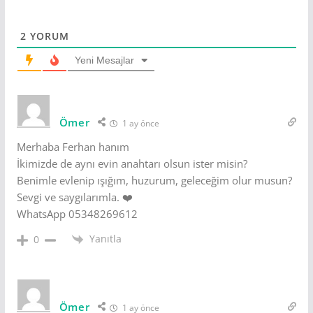
2
YORUM
Yeni Mesajlar
Ömer
1 ay önce
Merhaba Ferhan hanım
İkimizde de aynı evin anahtarı olsun ister misin?
Benimle evlenip ışığım, huzurum, geleceğim olur musun?
Sevgi ve saygılarımla. ❤️
WhatsApp 05348269612
Yanıtla
0
Ömer
1 ay önce