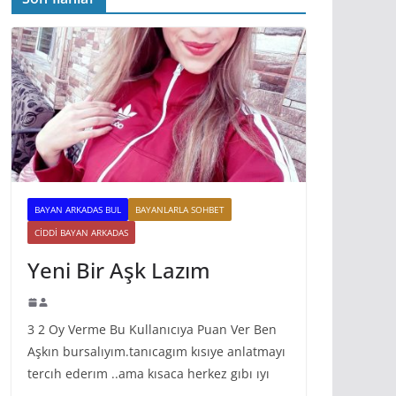
BAYAN ARKADAS BUL
BAYANLARLA SOHBET
CIDDI BAYAN ARKADAS
Yeni Bir Aşk Lazım
3 2 Oy Verme Bu Kullanıcıya Puan Ver Ben
Aşkın bursalıyım.tanıcagım kısıye anlatmayı
tercıh ederım ..ama kısaca herkez gıbı ıyı