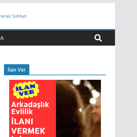
meralı Sohbet
UL
İlan Ver