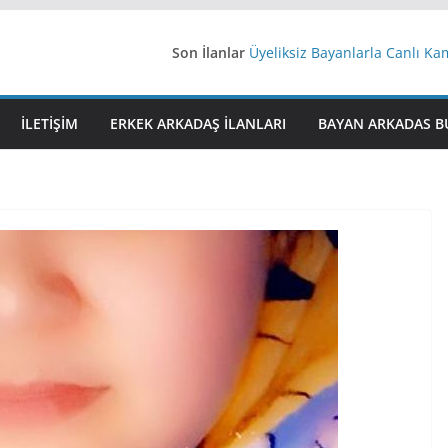
Son İlanlar
Üyeliksiz Bayanlarla Canlı Ka
Yeni Bir Aşk Lazım
Ağrıli Suriyeli Bayanlar
iş arayanlara iş
İLETIŞIM
ERKEK ARKADAŞ ILANLARI
BAYAN ARKADAS B
İstanbul arkadaş arıyorum