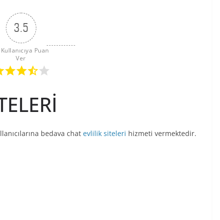
3.5
 Kullanıcıya Puan 
Ver
TELERİ
llanıcılarına bedava chat
evlilik siteleri
hizmeti vermektedir.