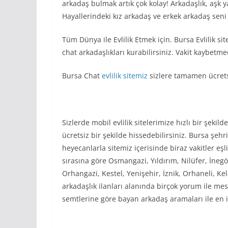
arkadaş bulmak artık çok kolay! Arkadaşlık, aşk ya
Hayallerindeki kız arkadaş ve erkek arkadaş seni 
Tüm Dünya ile Evlilik Etmek için. Bursa Evlilik s
chat arkadaşlıkları kurabilirsiniz. Vakit kaybetm
Bursa Chat
evlilik sitemiz
sizlere tamamen ücretsi
Sizlerde mobil evlilik sitelerimize hızlı bir şeki
ücretsiz bir şekilde hissedebilirsiniz. Bursa şe
heyecanlarla sitemiz içerisinde biraz vakitler eşl
sırasına göre Osmangazi, Yıldırım, Nilüfer, İne
Orhangazi, Kestel, Yenişehir, İznik, Orhaneli, K
arkadaşlık ilanları alanında birçok yorum ile mes
semtlerine göre bayan arkadaş aramaları ile en iy