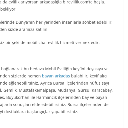
 da evlilik arıyorsan arkadaşlığa birevlilik.com’te başla.
bekliyor.
itelerinde Dünya’nın her yerinden insanlarla sohbet edebilir,
eden sizde aramıza katılın!
z bir şekilde mobil chat evlilik hizmeti vermektedir.
lde bağlanarak bu bedava Mobil Evliliğin keyfini doyasıya ve
hrinden sizlerde hemen
bayan arkadaş
bulabilir, keyif alıcı
inde eğlenebilirsiniz. Ayrıca Bursa ilçelerinden nüfus sayı
göl, Gemlik, Mustafakemalpaşa, Mudanya, Gürsu, Karacabey,
eles, Büyükorhan ile Harmancık ilçelerinden bay ve bayan
ajlarla sonuçları elde edebilirsiniz. Bursa ilçelerinden de
i dostluklara başlangıçlar yapabilirsiniz.