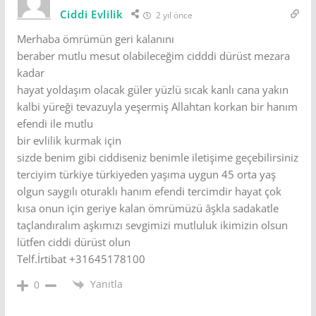
Ciddi Evlilik
2 yıl önce
Merhaba ömrümün geri kalanını
beraber mutlu mesut olabileceğim cidddi dürüst mezara
kadar
hayat yoldaşım olacak güler yüzlü sıcak kanlı cana yakın
kalbi yüreği tevazuyla yeşermiş Allahtan korkan bir hanım
efendi ile mutlu
bir evlilik kurmak için
sizde benim gibi ciddiseniz benimle iletişime geçebilirsiniz
terciyim türkiye türkiyeden yaşıma uygun 45 orta yaş
olgun saygılı oturaklı hanım efendi tercimdir hayat çok
kısa onun için geriye kalan ömrümüzü âşkla sadakatle
taçlandıralım aşkımızı sevgimizi mutluluk ikimizin olsun
lütfen ciddi dürüst olun
Telf.İrtibat +31645178100
Yanıtla
0