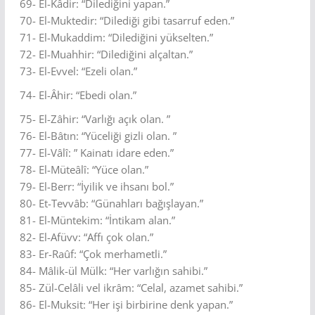
69- El-Kâdir: “Dilediğini yapan.”
70- El-Muktedir: “Dilediği gibi tasarruf eden.”
71- El-Mukaddim: “Dilediğini yükselten.”
72- El-Muahhir: “Dilediğini alçaltan.”
73- El-Evvel: “Ezeli olan.”
74- El-Âhir: “Ebedi olan.”
75- El-Zâhir: “Varlığı açık olan. ”
76- El-Bâtın: “Yüceliği gizli olan. ”
77- El-Vâlî: ” Kainatı idare eden.”
78- El-Müteâlî: “Yüce olan.”
79- El-Berr: “İyilik ve ihsanı bol.”
80- Et-Tevvâb: “Günahları bağışlayan.”
81- El-Müntekim: “İntikam alan.”
82- El-Afüvv: “Affı çok olan.”
83- Er-Raûf: “Çok merhametli.”
84- Mâlik-ül Mülk: “Her varlığın sahibi.”
85- Zül-Celâli vel ikrâm: “Celal, azamet sahibi.”
86- El-Muksit: “Her işi birbirine denk yapan.”