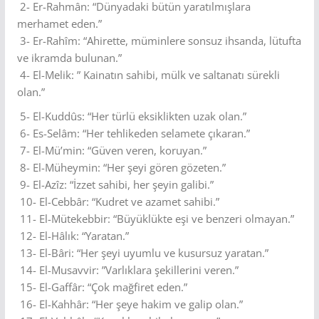
2- Er-Rahmân: “Dünyadaki bütün yaratılmışlara
merhamet eden.”
3- Er-Rahîm: “Ahirette, müminlere sonsuz ihsanda, lütufta
ve ikramda bulunan.”
4- El-Melik: ” Kainatın sahibi, mülk ve saltanatı sürekli
olan.”
5- El-Kuddûs: “Her türlü eksiklikten uzak olan.”
6- Es-Selâm: “Her tehlikeden selamete çıkaran.”
7- El-Mü’min: “Güven veren, koruyan.”
8- El-Müheymin: “Her şeyi gören gözeten.”
9- El-Azîz: “İzzet sahibi, her şeyin galibi.”
10- El-Cebbâr: “Kudret ve azamet sahibi.”
11- El-Mütekebbir: “Büyüklükte eşi ve benzeri olmayan.”
12- El-Hâlık: “Yaratan.”
13- El-Bâri: “Her şeyi uyumlu ve kusursuz yaratan.”
14- El-Musavvir: ”Varlıklara şekillerini veren.”
15- El-Gaffâr: “Çok mağfiret eden.”
16- El-Kahhâr: “Her şeye hakim ve galip olan.”