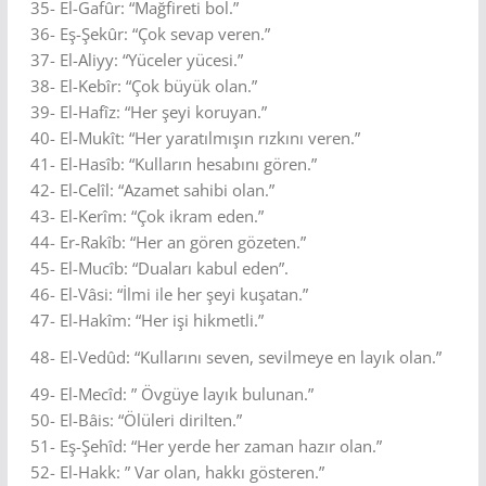
35- El-Gafûr: “Mağfireti bol.”
36- Eş-Şekûr: “Çok sevap veren.”
37- El-Aliyy: “Yüceler yücesi.”
38- El-Kebîr: “Çok büyük olan.”
39- El-Hafîz: “Her şeyi koruyan.”
40- El-Mukît: “Her yaratılmışın rızkını veren.”
41- El-Hasîb: “Kulların hesabını gören.”
42- El-Celîl: “Azamet sahibi olan.”
43- El-Kerîm: “Çok ikram eden.”
44- Er-Rakîb: “Her an gören gözeten.”
45- El-Mucîb: “Duaları kabul eden”.
46- El-Vâsi: “İlmi ile her şeyi kuşatan.”
47- El-Hakîm: “Her işi hikmetli.”
48- El-Vedûd: “Kullarını seven, sevilmeye en layık olan.”
49- El-Mecîd: ” Övgüye layık bulunan.”
50- El-Bâis: “Ölüleri dirilten.”
51- Eş-Şehîd: “Her yerde her zaman hazır olan.”
52- El-Hakk: ” Var olan, hakkı gösteren.”