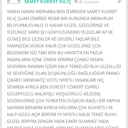
SAMET KUDRET KILIÇ
4 yıl önce
YAREN HANIM MERHABA BEN İZMİRDEN SAMET KUDRET
KILIÇ ŞUAN İZMİRDE RESMİ BİR KURUMDA MEMURUM
BİLİYORMUSUNUZ O KADAR GÜZEL GÖZLERİNİZ VE
YÜZÜNÜZ VARKİ ŞU GÖKYÜZÜNDEKİ YILDIZLAR AY VE
GÜNEŞ BİLE ÇİÇEKLER VE DEGERLİ TAŞLAR BİLE
YANINIZDA SÖNÜK KALIR ÇOK GÜZELSİNİZ ÇOK
BEGENDİM SİZİ TABİ BEN BU HAYATTA EN FAZLA
İNSANLARIN İÇİNE ÖNEM VERİRİM ÇÜNKÜ İNSANI
SEVDİREN İNSANIN İÇİDİR KALP TEMİZLİĞİ RUH GÜZELLİĞİ
VE SEVDİĞİNE OLAN DÜŞKÜNLÜĞÜ BAĞLILIĞIDIR PARACI
ÇIKARCI MENFAATÇİ KÖTÜ NİYETLİ İNSANLARI HİÇ
SEVMEM AYRICA BEN DÜRÜST CÖMERT ESPRİLİ
GÜLERYÜZLÜ ANLAYIŞLI HOŞGÖRÜLÜ AİLESİNE
SEVDİKLERİNE ÇOK YÜREKTEN DÜŞKÜN BAĞLI BİR YAPIYA
SAHİBİM BEKARIM AYRICA HİSLERİM ÇOK KUVVETLİ VE
KALP GÖZÜ AÇIK BİRİYİM İYİ NİYETLİ KALBİ TEMİZ RUHU
GÜZEL BİRİYİM ZENGİN YADA FAKİR OLMANIZ YADA