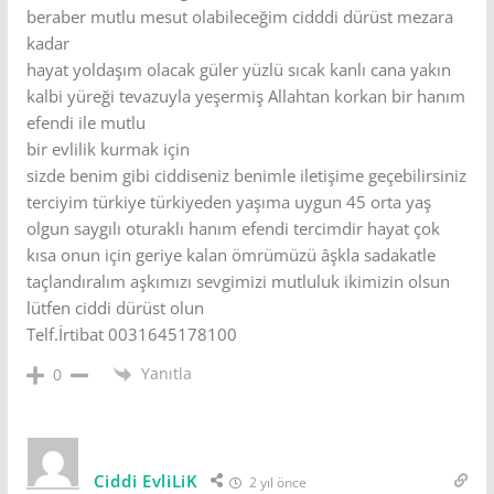
beraber mutlu mesut olabileceğim cidddi dürüst mezara
kadar
hayat yoldaşım olacak güler yüzlü sıcak kanlı cana yakın
kalbi yüreği tevazuyla yeşermiş Allahtan korkan bir hanım
efendi ile mutlu
bir evlilik kurmak için
sizde benim gibi ciddiseniz benimle iletişime geçebilirsiniz
terciyim türkiye türkiyeden yaşıma uygun 45 orta yaş
olgun saygılı oturaklı hanım efendi tercimdir hayat çok
kısa onun için geriye kalan ömrümüzü âşkla sadakatle
taçlandıralım aşkımızı sevgimizi mutluluk ikimizin olsun
lütfen ciddi dürüst olun
Telf.İrtibat 0031645178100
Yanıtla
0
Ciddi EvliLiK
2 yıl önce