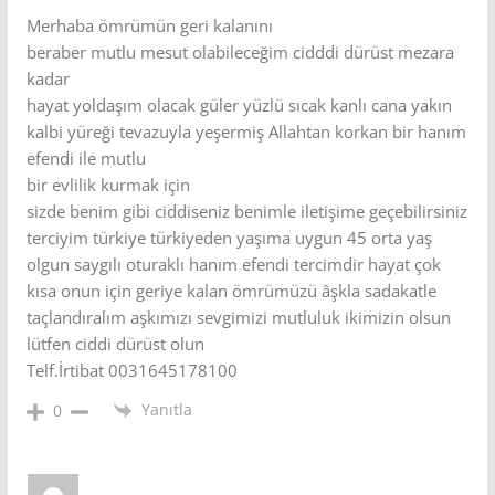
Merhaba ömrümün geri kalanını
beraber mutlu mesut olabileceğim cidddi dürüst mezara
kadar
hayat yoldaşım olacak güler yüzlü sıcak kanlı cana yakın
kalbi yüreği tevazuyla yeşermiş Allahtan korkan bir hanım
efendi ile mutlu
bir evlilik kurmak için
sizde benim gibi ciddiseniz benimle iletişime geçebilirsiniz
terciyim türkiye türkiyeden yaşıma uygun 45 orta yaş
olgun saygılı oturaklı hanım efendi tercimdir hayat çok
kısa onun için geriye kalan ömrümüzü âşkla sadakatle
taçlandıralım aşkımızı sevgimizi mutluluk ikimizin olsun
lütfen ciddi dürüst olun
Telf.İrtibat 0031645178100
Yanıtla
0