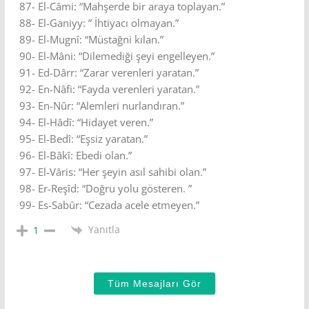
87- El-Câmi: “Mahşerde bir araya toplayan.”
88- El-Ganiyy: ” İhtiyacı olmayan.”
89- El-Mugnî: “Müstağni kılan.”
90- El-Mâni: “Dilemediği şeyi engelleyen.”
91- Ed-Dârr: “Zarar verenleri yaratan.”
92- En-Nâfi: “Fayda verenleri yaratan.”
93- En-Nûr: “Alemleri nurlandıran.”
94- El-Hâdî: “Hidayet veren.”
95- El-Bedî: “Eşsiz yaratan.”
96- El-Bâkî: Ebedi olan.”
97- El-Vâris: “Her şeyin asıl sahibi olan.”
98- Er-Reşîd: “Doğru yolu gösteren. ”
99- Es-Sabûr: “Cezada acele etmeyen.”
Yanıtla
1
Tüm Mesajları Gör