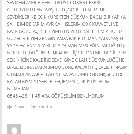
SEVMEM AYRICA BEN DÜRÜST CÖMERT ESPRİLİ
GÜLERYÜZLÜ ANLAYIŞLI HOŞGÖRÜLÜ AİLESİNE
SEVDİKLERİNE ÇOK YÜREKTEN DÜŞKÜN BAĞLI BİR YAPIYA
SAHİBİM BEKARIM AYRICA HİSLERİM ÇOK KUVVETLİ VE
KALP GÖZÜ AÇIK BİRİYİM İYİ NİYETLİ KALBİ TEMİZ RUHU
GÜZEL BİRİYİM ZENGİN YADA FAKİR OLMAN YADA YAŞIN
YADA EVLENMİŞ AYRILMIŞ OLMAN MESLEĞİN YAPTIĞIN İŞ
NERELİ OLDUĞUN BUNLARIN HİÇBİRİ ÖNEMLİ DEĞİL BEN
SENİN İÇİNE KALBİNE SEVDİĞİNE OLAN DÜŞKÜNLÜĞÜNE
BAĞLILIĞINA BAKARIM BUGÜNE KADAR HİÇ EVLİLİK NASİP
OLMADI ANCAK ALLAH NE KADAR ÖMÜR BİÇMİŞSE GERİ
KALAN KISMINI SENLE GEÇİRMEYİ ÇOK İSTİYORUM
NUMARAM
0546 426 11 45 ARA GÖRÜŞELİM BEKLİYORUM
Yanıtla
0