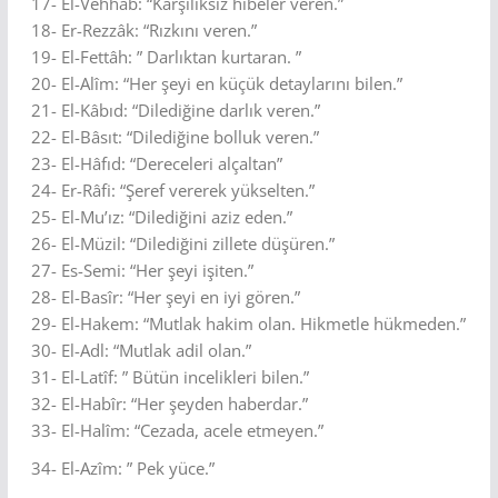
17- El-Vehhâb: “Karşılıksız hibeler veren.”
18- Er-Rezzâk: “Rızkını veren.”
19- El-Fettâh: ” Darlıktan kurtaran. ”
20- El-Alîm: “Her şeyi en küçük detaylarını bilen.”
21- El-Kâbıd: “Dilediğine darlık veren.”
22- El-Bâsıt: “Dilediğine bolluk veren.”
23- El-Hâfıd: “Dereceleri alçaltan”
24- Er-Râfi: “Şeref vererek yükselten.”
25- El-Mu’ız: “Dilediğini aziz eden.”
26- El-Müzil: “Dilediğini zillete düşüren.”
27- Es-Semi: “Her şeyi işiten.”
28- El-Basîr: “Her şeyi en iyi gören.”
29- El-Hakem: “Mutlak hakim olan. Hikmetle hükmeden.”
30- El-Adl: “Mutlak adil olan.”
31- El-Latîf: ” Bütün incelikleri bilen.”
32- El-Habîr: “Her şeyden haberdar.”
33- El-Halîm: “Cezada, acele etmeyen.”
34- El-Azîm: ” Pek yüce.”