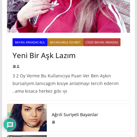
BAYAN ARKADAS BUL
BAYANLARLA SOHBET
CIDDI BAYAN ARKADAS
Yeni Bir Aşk Lazım
3 2 Oy Verme Bu Kullanıcıya Puan Ver Ben Aşkın
bursalıyım.tanıcagım kısıye anlatmayı tercıh ederım
..ama kısaca herkez gıbı ıyı
Ağrıli Suriyeli Bayanlar
22