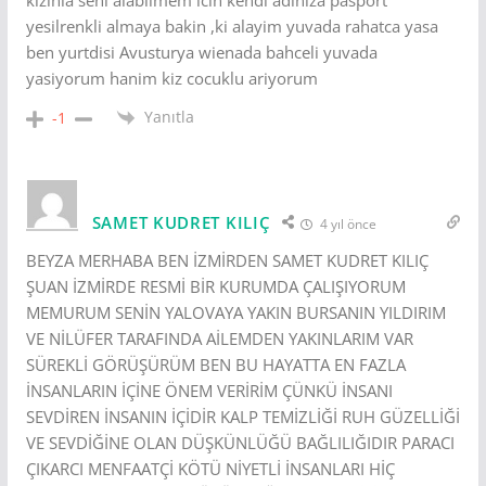
yesilrenkli almaya bakin ,ki alayim yuvada rahatca yasa
ben yurtdisi Avusturya wienada bahceli yuvada
yasiyorum hanim kiz cocuklu ariyorum
Yanıtla
-1
SAMET KUDRET KILIÇ
4 yıl önce
BEYZA MERHABA BEN İZMİRDEN SAMET KUDRET KILIÇ
ŞUAN İZMİRDE RESMİ BİR KURUMDA ÇALIŞIYORUM
MEMURUM SENİN YALOVAYA YAKIN BURSANIN YILDIRIM
VE NİLÜFER TARAFINDA AİLEMDEN YAKINLARIM VAR
SÜREKLİ GÖRÜŞÜRÜM BEN BU HAYATTA EN FAZLA
İNSANLARIN İÇİNE ÖNEM VERİRİM ÇÜNKÜ İNSANI
SEVDİREN İNSANIN İÇİDİR KALP TEMİZLİĞİ RUH GÜZELLİĞİ
VE SEVDİĞİNE OLAN DÜŞKÜNLÜĞÜ BAĞLILIĞIDIR PARACI
ÇIKARCI MENFAATÇİ KÖTÜ NİYETLİ İNSANLARI HİÇ