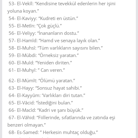
53- El-Vekîl: “Kendisine tevekkül edenlerin her işini
yoluna koyan.”
54- El-Kaviyy: “Kudreti en üstün.”
55- El-Metîn: “Çok güçlü.”
56- El-Veliyy: “İnananların dostu.”
57- El-Hamîd: “Hamd ve senaya layık olan.”
58- El-Muhsî: “Tüm varlıkların sayısını bilen.”
59- El-Mübdi: “Örneksiz yaratan.”
60- El-Muîd: “Yeniden diriten.”
61- El-Muhyî: ” Can veren.”
62- El-Mümît: “Ölümü yaratan.”
63- El-Hayy: “Sonsuz hayat sahibi.”
64- El-Kayyûm: ‘Varlıkları diri tutan.”
65- El-Vâcid: “İstediğini bulan.”
66- El-Macîd: “Kadri ve şanı büyük.”
67- El-Vâhid: “Fiillerinde, sıfatlarında ve zatında eşi
benzeri olmayan.”
68- Es-Samed: ” Herkesin muhtaç olduğu.”