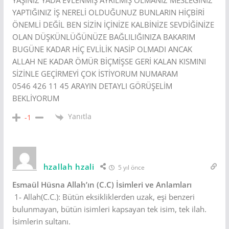
YAŞINIZ YADA EVLENMİŞ AYRILMIŞ OLMANIZ MESLEĞİNİZ
YAPTIĞINIZ İŞ NERELİ OLDUĞUNUZ BUNLARIN HİÇBİRİ
ÖNEMLİ DEĞİL BEN SİZİN İÇİNİZE KALBİNİZE SEVDİĞİNİZE
OLAN DÜŞKÜNLÜĞÜNÜZE BAĞLILIĞINIZA BAKARIM
BUGÜNE KADAR HİÇ EVLİLİK NASİP OLMADI ANCAK
ALLAH NE KADAR ÖMÜR BİÇMİŞSE GERİ KALAN KISMINI
SİZİNLE GEÇİRMEYİ ÇOK İSTİYORUM NUMARAM
0546 426 11 45 ARAYIN DETAYLI GÖRÜŞELİM
BEKLİYORUM
Yanıtla
-1
hzallah hzali
5 yıl önce
Esmaül Hüsna Allah’ın (C.C) İsimleri ve Anlamları
1- Allah(C.C.): Bütün eksikliklerden uzak, eşi benzeri
bulunmayan, bütün isimleri kapsayan tek isim, tek ilah.
İsimlerin sultanı.