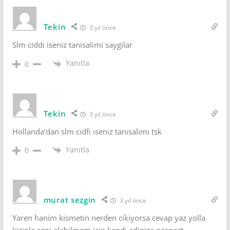
Tekin
3 yıl önce
Slm ciddi iseniz tanisalimi saygilar
Yanıtla
0
Tekin
3 yıl önce
Hollanda’dan slm cıdfı ısenız tanısalımı tsk
Yanıtla
0
murat sezgin
3 yıl önce
Yaren hanim kismetin nerden cikiyorsa cevap yaz yolla
kizinla seni alabilmem icin kendi adiniza pasport