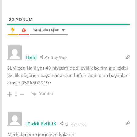
22
YORUM
Yeni Mesajlar
Halil
6 ay önce
SLM ben Halil yas 40 niyetim ciddi evlilik benim gibi ciddi
evlilik düşünen bayanlar arasın lütfen ciddi olan bayanlar
arasın 05366029197
Yanıtla
0
.Ciddi EvliLiK
2 yıl önce
Merhaba ömrümün geri kalanını