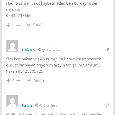
Hadi o zaman vakit kaybetmeden ben burdayım sen
nerdesin
05439233660
Yanıtla
0
Hakan
1 yıl önce
Slm ben hakan yaş 46 kumralim beni çıkarsız sevecek
durust bir bayan arıyorum arayın tanışalım Samsunlu
hakan 05425305725
Yanıtla
0
Fatih
2 yıl önce
Mutluluk bazen hiç ummadığın tanımadığın bir yerden