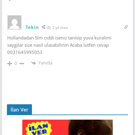
Tekin
2 yıl önce
Hollandadan Slm ciddi iseniz tanisip yuva kuralimi
saygilar size nasil ulasabilirim Acaba lutfen cevap
0031645995053
Yanıtla
0
İlan Ver