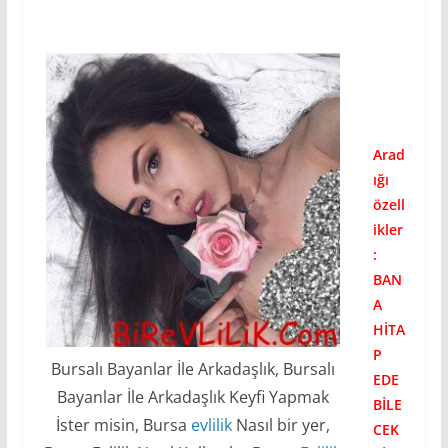
Arad
ığı
özell
ikler
:
BAN
A
HİTA
P
Bursalı Bayanlar İle Arkadaşlık, Bursalı
EDE
Bayanlar İle Arkadaşlık Keyfi Yapmak
BİLE
İster misin, Bursa
evlilik
Nasıl bir yer,
CEK