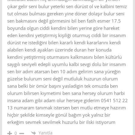
çıkar gelir seni bulur yeterki sen dürüst ol ve kalbini temiz
tut olması bulması gereken yine döner dolaşır bulur seni
sen bakmasını değil görmesini bil ben fatih esmer 17.5
boyunda olgun ciddi kendini bilen yerine göre hareket
eden kendini yetiştirmiş kişiliği oturmuş ciddi bir insanım
dürüst ne istediğini bilen kararlı kendi kararlarını kendi
alabilen kendi ayakları üzerinde duran her konuda
kendini yetiştirmiş oturmasını kalkmasını bilen kültürlü
saygılı seviyeli edepli uyumlu kalbi sevgi dolu bir insanım
sen bir adım atarsan ben 10 adım gelirim sana yüreğin
güzelse bulurum seni değil mutluluk huzurun olurum
sana belki bir ömür başını yasladigin tek omuzda ben
olurum bilirsen kıymetimi ben sana hersey olurum harbi
insana adam gibi adam olur herseye giderim 0541 512 22
13 numaram tanımak istersen ben mutlu etmeye hazırım
hiçbir şekilde kimseyle gönül bağım yok yalnız bir
erkeğim sevmek sevilmek huzurlu bir ilski istiyorum
Yanıtla
0