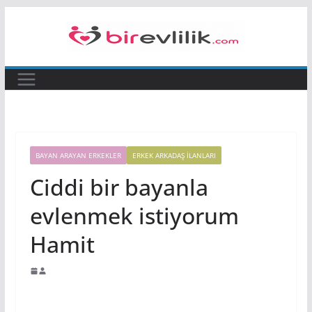
Skip
to
content
BAYAN ARAYAN ERKEKLER
ERKEK ARKADAŞ ILANLARI
Ciddi bir bayanla
evlenmek istiyorum
Hamit