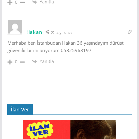
Yanıtla
0
Hakan
2 yıl önce
Merhaba ben İstanbudan Hakan 36 yaşındayım dürüst
güvenilir birini arıyorum 05325968197
Yanıtla
0
İlan Ver