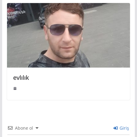
evlılık
Abone ol
Giriş