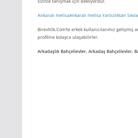
sizinle tanışmak için bekliyordur.
Ankaralı melisaAnkaralı melisa
Yanlızlıktan Sıkıl
Birevlilik.Com’te erkek kullanıcılarımız gelişmiş
profiline kolayca ulaşabilirler.
Arkadaşlık Bahçelievler, Arkadaş Bahçelievler, 