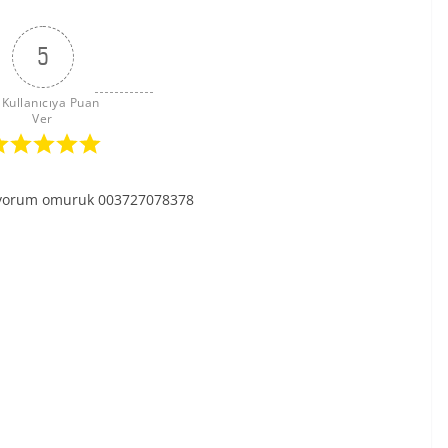
5
 Kullanıcıya Puan 
Ver
stiyorum omuruk 003727078378