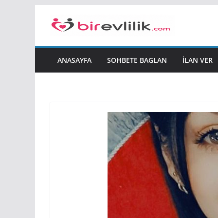
Skip
to
content
ANASAYFA
SOHBETE BAGLAN
İLAN VER