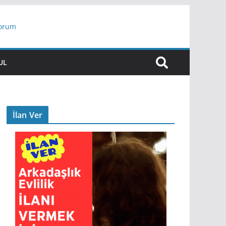
yorum
ar
UL
İlan Ver