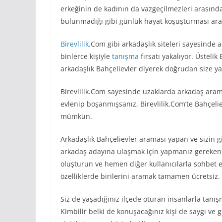
erkeğinin de kadının da vazgeçilmezleri arasınd
bulunmadığı gibi günlük hayat koşuşturması ara
Birevlilik
.Com gibi arkadaşlık siteleri sayesinde 
binlerce kişiyle
tanışma
fırsatı yakalıyor. Üstelik
arkadaşlık Bahçelievler diyerek doğrudan size ya
Birevlilik.Com sayesinde uzaklarda arkadaş aram
evlenip boşanmışsanız, Birevlilik.Com’te Bahçeli
mümkün.
Arkadaşlık Bahçelievler araması yapan ve sizin g
arkadaş adayına ulaşmak için yapmanız gereken sa
oluşturun ve hemen diğer kullanıcılarla sohbet et
özelliklerde birilerini aramak tamamen ücretsiz.
Siz de yaşadığınız ilçede oturan insanlarla tanış
Kimbilir belki de konuşacağınız kişi de saygı ve gü