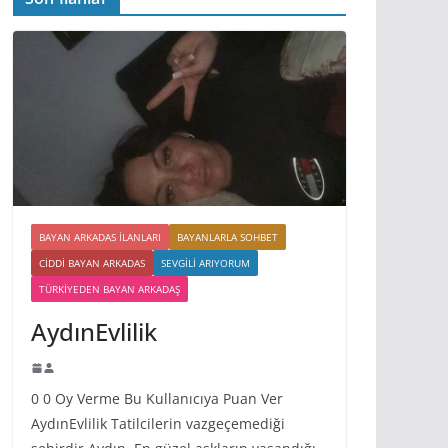
BAYAN ARKADAS ILANLARI
BAYANLARLA SOHBET
CIDDI BAYAN ARKADAS
SEVGILI ARIYORUM
TÜRKIYEDEN BAYAN ARKADAŞ
AydınEvlilik
0 0 Oy Verme Bu Kullanıcıya Puan Ver
AydınEvlilik Tatilcilerin vazgeçemediği