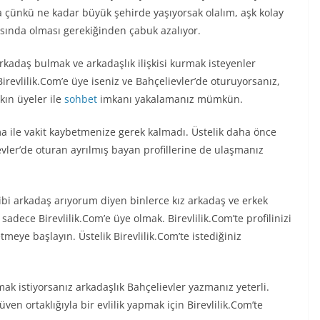
a çünkü ne kadar büyük şehirde yaşıyorsak olalım, aşk kolay
sında olması gerekiğinden çabuk azalıyor.
arkadaş bulmak ve arkadaşlık ilişkisi kurmak isteyenler
 Birevlilik.Com’e üye iseniz ve Bahçelievler’de oturuyorsanız,
kın üyeler ile
sohbet
imkanı yakalamanız mümkün.
a ile vakit kaybetmenize gerek kalmadı. Üstelik daha önce
evler’de oturan ayrılmış bayan profillerine de ulaşmanız
ibi arkadaş arıyorum diyen binlerce kız arkadaş ve erkek
dece Birevlilik.Com’e üye olmak. Birevlilik.Com’te profilinizi
meye başlayın. Üstelik Birevlilik.Com’te istediğiniz
mak istiyorsanız arkadaşlık Bahçelievler yazmanız yeterli.
ven ortaklığıyla bir evlilik yapmak için Birevlilik.Com’te