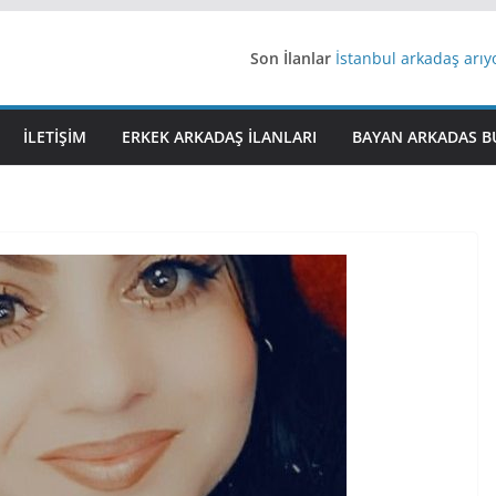
Son İlanlar
İstanbul arkadaş arı
AydınEvlilik
Yeni Bir Aşk Lazım
Ağrıli Suriyeli Bayanl
İLETIŞIM
ERKEK ARKADAŞ ILANLARI
BAYAN ARKADAS B
iş arayanlara iş