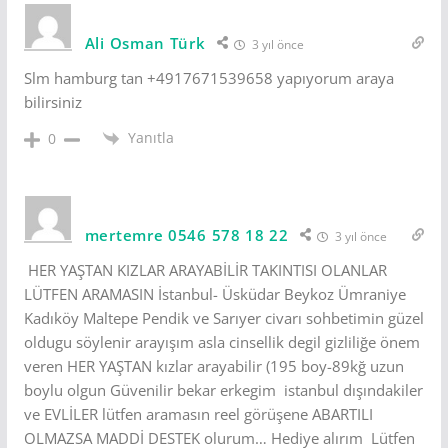
Ali Osman Türk
3 yıl önce
Slm hamburg tan +4917671539658 yapıyorum araya
bilirsiniz
Yanıtla
0
mertemre 0546 578 18 22
3 yıl önce
HER YAŞTAN KIZLAR ARAYABİLİR TAKINTISI OLANLAR
LÜTFEN ARAMASIN İstanbul- Üsküdar Beykoz Ümraniye
Kadıköy Maltepe Pendik ve Sarıyer civarı sohbetimin güzel
oldugu söylenir arayışım asla cinsellik degil gizliliğe önem
veren HER YAŞTAN kızlar arayabilir (195 boy-89kğ uzun
boylu olgun Güvenilir bekar erkegim istanbul dışındakiler
ve EVLİLER lütfen aramasın reel görüşene ABARTILI
OLMAZSA MADDİ DESTEK olurum… Hediye alırım Lütfen