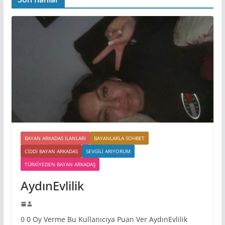
BAYAN ARKADAS ILANLARI
BAYANLARLA SOHBET
CIDDI BAYAN ARKADAS
SEVGILI ARIYORUM
TÜRKIYEDEN BAYAN ARKADAŞ
AydınEvlilik
0 0 Oy Verme Bu Kullanıcıya Puan Ver AydınEvlilik