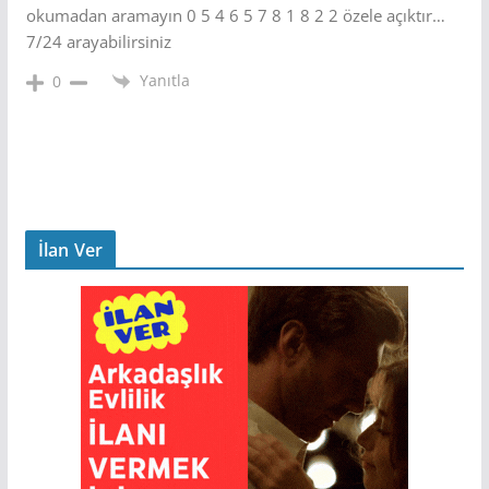
okumadan aramayın 0 5 4 6 5 7 8 1 8 2 2 özele açıktır…
7/24 arayabilirsiniz
Yanıtla
0
İlan Ver