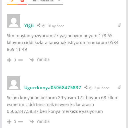
Yeni Mesajlar
Yiğit
10 ay önce
Slm muştan yazıyorum 27 yaşındayım boyum 178 65
kiloyum ciddi kızlara tanışmak istiyorum numaram 0534
869 11 49
Yanıtla
0
Ugurrkonya05068475837
2 yıl önce
Selam konyadan bekarım 29 yasım 172 boyum 68 kilom
esmerim ciddi tanısmak isteyen kızlar arasın
0506,847,58,37 ben konya merkezde yasıyorum
Yanıtla
0