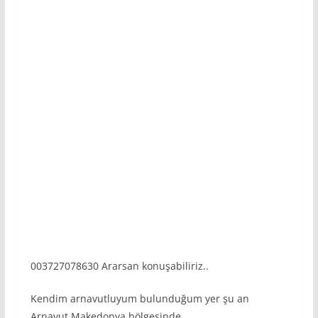
003727078630 Ararsan konuşabiliriz..
Kendim arnavutluyum bulunduğum yer şu an
Arnavut Makedonya bölgesinde