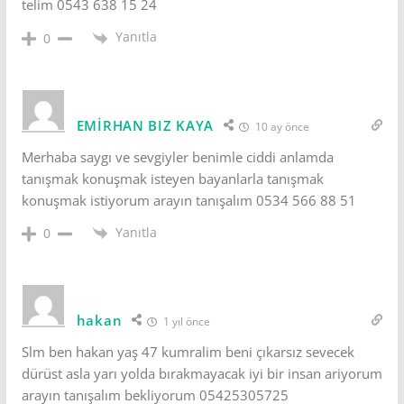
telim 0543 638 15 24
Yanıtla
0
EMİRHAN BIZ KAYA
10 ay önce
Merhaba saygı ve sevgiyler benimle ciddi anlamda
tanışmak konuşmak isteyen bayanlarla tanışmak
konuşmak istiyorum arayın tanışalım 0534 566 88 51
Yanıtla
0
hakan
1 yıl önce
Slm ben hakan yaş 47 kumralim beni çıkarsız sevecek
dürüst asla yarı yolda bırakmayacak iyi bir insan ariyorum
arayın tanışalım bekliyorum 05425305725