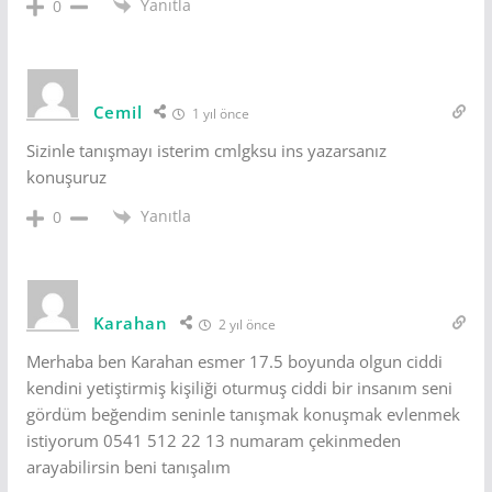
Yanıtla
0
Cemil
1 yıl önce
Sizinle tanışmayı isterim cmlgksu ins yazarsanız
konuşuruz
Yanıtla
0
Karahan
2 yıl önce
Merhaba ben Karahan esmer 17.5 boyunda olgun ciddi
kendini yetiştirmiş kişiliği oturmuş ciddi bir insanım seni
gördüm beğendim seninle tanışmak konuşmak evlenmek
istiyorum 0541 512 22 13 numaram çekinmeden
arayabilirsin beni tanışalım