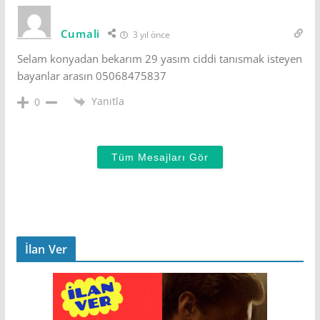
Cumali
3 yıl önce
Selam konyadan bekarım 29 yasım ciddi tanısmak isteyen
bayanlar arasın 05068475837
Yanıtla
0
Tüm Mesajları Gör
İlan Ver