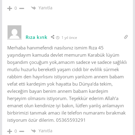
Yanıtla
0
Rıza kırık
1 yıl önce
Merhaba hanımefendi nasılsınız ismim Rıza 45
yaşındayım kamuda devlet memurum Karabük lüyüm
boşandım çocuğum yok,amacım sadece ve sadece sağlıklı
mutlu huzurlu bereketli yaşam ciddi bir evlilik sürmek
rabbim den hayırlısını istiyorum yanlızım annem babam
vefat etti kardeşim yok hayatta bu Dünya’da tekim,
evleceğim bayan benim annem babam kardeşim
herşeyim olmasını istiyorum. Teşekkür ederim Allah’a
emanet olun kendinize iyi bakın, lütfen yanlış anlamayın
birbirimizi tanımak amacı ile telefon numaramı bırakmak
istiyorum özür dilerim. 05365593291
Yanıtla
0