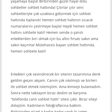
yaşamaya başla! Birbirinden güzel hayal dolu
sohbetler sohbet hattında! Çıtırlar çıtır seni
sohbetleriyle çok uzaklara götürmek için sohbet
hattında toplandı! Hemen sohbet hattının sıcacık
numaralarını çevirmeye başla! Haydi hemen sohbet
hattını sohbete katıl! Hemen sende o şanslı
erkeklerden biri olmak için bu altın fırsatı sakın ama
sakın kaçırma! Mütehassis bayan sohbet hattında,
hemen sohbete katıl!
Erkekleri çok sevindirecek bir sitenin tasarımına denk
geldim geçen akşam. Canım çok sıkılmıştı ve birileri
ile sohbet etmek istemiştim. Ama kimseyi bulamadım.
Sonra nette takılayım biraz dedim ve karşıma
“telefonda canlı sohbet hattı” sitesi çıktı. Biraz siteyi
dolaştım. Kadınların fotoğraflarına baktım.
Birbirinden güzel o kadar kadın vardı ki zaten