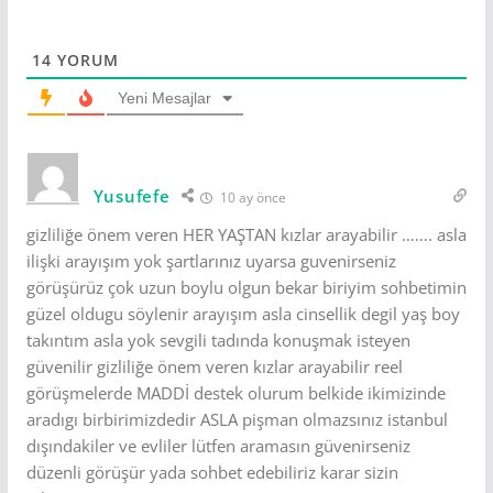
14
YORUM
Yeni Mesajlar
Yusufefe
10 ay önce
gizliliğe önem veren HER YAŞTAN kızlar arayabilir ……. asla
ilişki arayışım yok şartlarınız uyarsa guvenirseniz
görüşürüz çok uzun boylu olgun bekar biriyim sohbetimin
güzel oldugu söylenir arayışım asla cinsellik degil yaş boy
takıntım asla yok sevgili tadında konuşmak isteyen
güvenilir gizliliğe önem veren kızlar arayabilir reel
görüşmelerde MADDİ destek olurum belkide ikimizinde
aradıgı birbirimizdedir ASLA pişman olmazsınız istanbul
dışındakiler ve evliler lütfen aramasın güvenirseniz
düzenli görüşür yada sohbet edebiliriz karar sizin