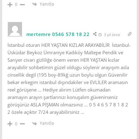
Yanıtla
0
mertemre 0546 578 18 22
3 yıl önce
İstanbul oturan HER YAŞTAN KIZLAR ARAYABİLİR İstanbul-
Üsküdar Beykoz Ümraniye Kadıköy Maltepe Pendik ve
Sarıyer civarı gizliliğe önem veren HER YAŞTAN kızlar
arayabilir sohbetimin güzel oldugu söylenir arayışım asla
cinsellik degil (195 boy-89kğ uzun boylu olgun Güvenilir
bekar erkegim istanbul dışındakiler ve EVLİLER aramasın
reel görüşene … Hediye alırım Lütfen okumadan
aramayın arayın şartlarınızı konuşalım güvenirseniz
görüşürüz ASLA PİŞMAN olmazsınız … 0 5 4 6 5 7 8 1 8 2
2 özele açıktır 7/24 arayabilirsiniz …
Yanıtla
0