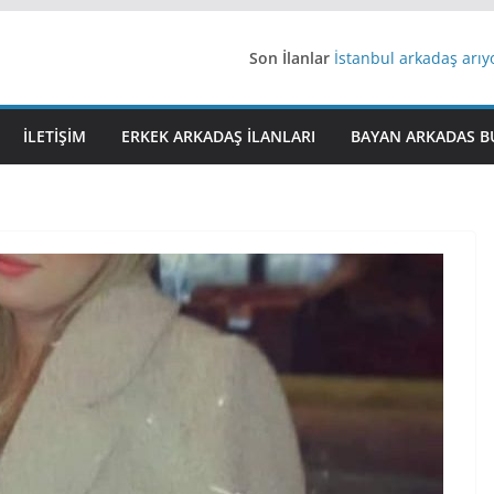
Son İlanlar
İstanbul arkadaş arı
AydınEvlilik
Yeni Bir Aşk Lazım
Ağrıli Suriyeli Bayanl
İLETIŞIM
ERKEK ARKADAŞ ILANLARI
BAYAN ARKADAS B
iş arayanlara iş