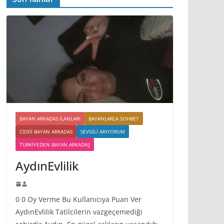
BAYAN ARKADAS ILANLARI
BAYANLARLA SOHBET
CIDDI BAYAN ARKADAS
SEVGILI ARIYORUM
TÜRKIYEDEN BAYAN ARKADAŞ
AydınEvlilik
0 0 Oy Verme Bu Kullanıcıya Puan Ver
AydınEvlilik Tatilcilerin vazgeçemediği