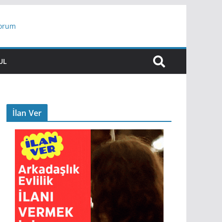
yorum
ar
UL
İlan Ver