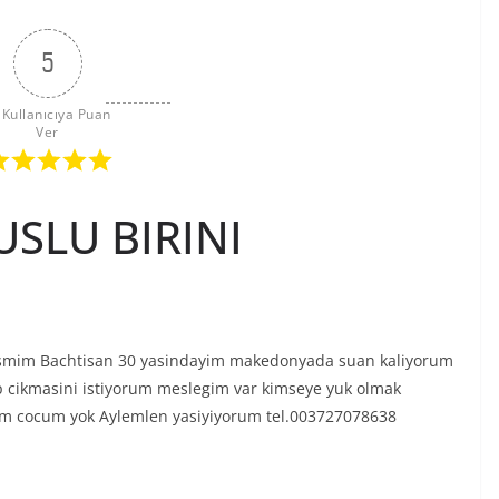
5
 Kullanıcıya Puan 
Ver
SLU BIRINI
smim Bachtisan 30 yasindayim makedonyada suan kaliyorum
ip cikmasini istiyorum meslegim var kimseye yuk olmak
yim cocum yok Aylemlen yasiyiyorum tel.003727078638