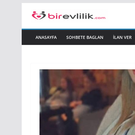
Skip
to
content
ANASAYFA
SOHBETE BAGLAN
İLAN VER