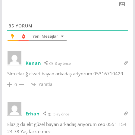
35
YORUM
Yeni Mesajlar
Kenan
3 ay önce
Slm elaziğ civari bayan arkadaş ariyorum 05316710429
Yanıtla
0
Erhan
5 ay önce
Elazig da elit güzel bayan arkadaş arıyorum cep 0551 154
24 78 Yaş fark etmez