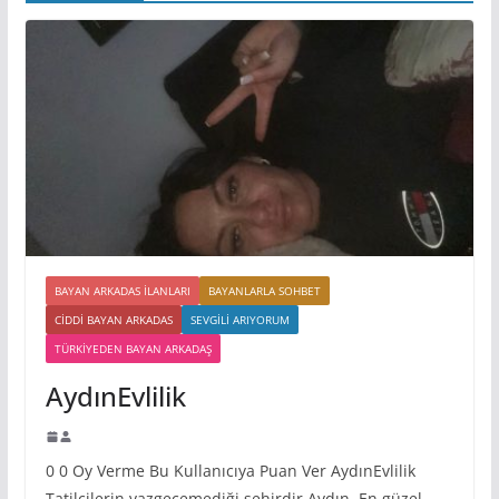
BAYAN ARKADAS ILANLARI
BAYANLARLA SOHBET
CIDDI BAYAN ARKADAS
SEVGILI ARIYORUM
TÜRKIYEDEN BAYAN ARKADAŞ
AydınEvlilik
0 0 Oy Verme Bu Kullanıcıya Puan Ver AydınEvlilik
Tatilcilerin vazgeçemediği şehirdir Aydın. En güzel