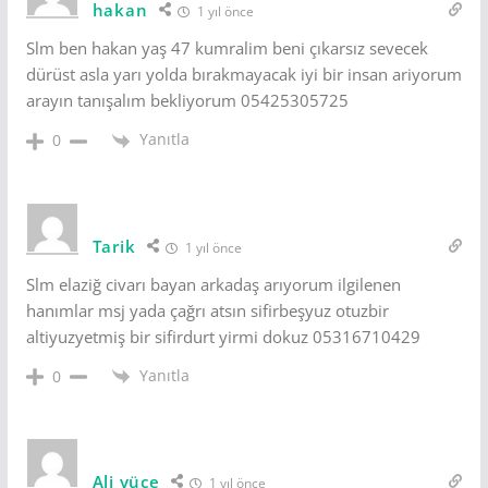
hakan
1 yıl önce
Slm ben hakan yaş 47 kumralim beni çıkarsız sevecek
dürüst asla yarı yolda bırakmayacak iyi bir insan ariyorum
arayın tanışalım bekliyorum 05425305725
Yanıtla
0
Tarik
1 yıl önce
Slm elaziğ civarı bayan arkadaş arıyorum ilgilenen
hanımlar msj yada çağrı atsın sifirbeşyuz otuzbir
altiyuzyetmiş bir sifirdurt yirmi dokuz 05316710429
Yanıtla
0
Ali yüce
1 yıl önce