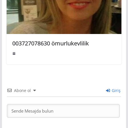
003727078630 ömurlukevlilik
Abone ol
Giriş