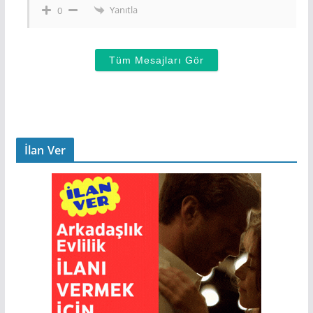
Yanıtla
0
Tüm Mesajları Gör
İlan Ver