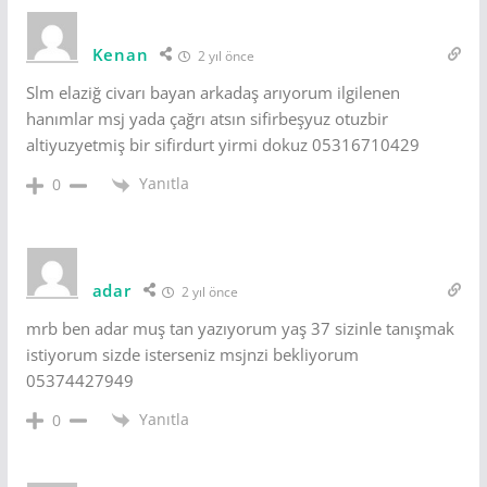
Kenan
2 yıl önce
Slm elaziğ civarı bayan arkadaş arıyorum ilgilenen
hanımlar msj yada çağrı atsın sifirbeşyuz otuzbir
altiyuzyetmiş bir sifirdurt yirmi dokuz 05316710429
Yanıtla
0
adar
2 yıl önce
mrb ben adar muş tan yazıyorum yaş 37 sizinle tanışmak
istiyorum sizde isterseniz msjnzi bekliyorum
05374427949
Yanıtla
0