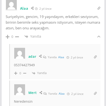
Alaa
2 yıl önce
Suriyeliyim, gencim, 19 yaşındayım, erkekleri seviyorum,
birinin benimle seks yapmasını istiyorum, isteyen numara
atsın, ben onu arayacağım.
Yanıtla
0
adar
Yanıtla
Alaa
2 yıl önce
05374427949
Yanıtla
0
Mert
Yanıtla
Alaa
2 yıl önce
Neredensin