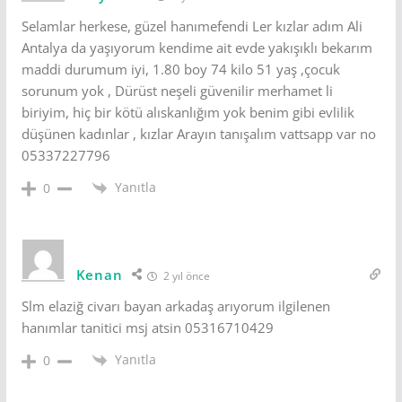
Selamlar herkese, güzel hanımefendi Ler kızlar adım Ali
Antalya da yaşıyorum kendime ait evde yakışıklı bekarım
maddi durumum iyi, 1.80 boy 74 kilo 51 yaş ,çocuk
sorunum yok , Dürüst neşeli güvenilir merhamet li
biriyim, hiç bir kötü alıskanlığım yok benim gibi evlilik
düşünen kadınlar , kızlar Arayın tanışalım vattsapp var no
05337227796
Yanıtla
0
Kenan
2 yıl önce
Slm elaziğ civarı bayan arkadaş arıyorum ilgilenen
hanımlar tanitici msj atsin 05316710429
Yanıtla
0