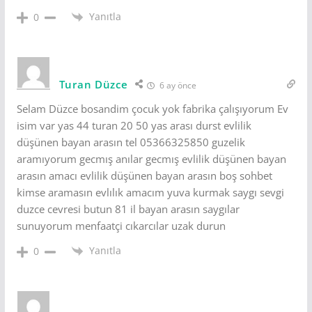
Yanıtla
0
Turan Düzce
6 ay önce
Selam Düzce bosandim çocuk yok fabrika çalışıyorum Ev
isim var yas 44 turan 20 50 yas arası durst evlilik
düşünen bayan arasın tel 05366325850 guzelik
aramıyorum gecmış anılar gecmış evlilik düşünen bayan
arasın amacı evlilik düşünen bayan arasın boş sohbet
kimse aramasın evlılık amacım yuva kurmak saygı sevgi
duzce cevresi butun 81 il bayan arasın saygılar
sunuyorum menfaatçi cıkarcılar uzak durun
Yanıtla
0