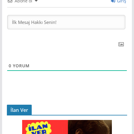
Abone ol
Giriş
0
YORUM
İlan Ver