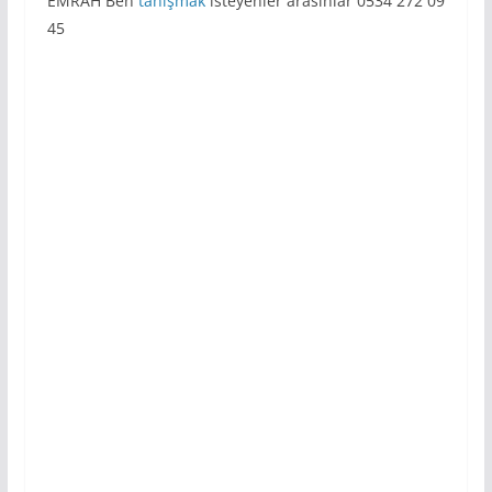
EMRAH Ben
tanışmak
isteyenler arasınlar 0534 272 09
45