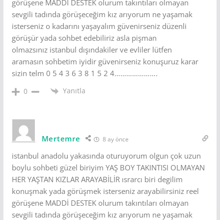
görüşene MADDİ DESTEK olurum takıntıları olmayan
sevgili tadında görüşeceğim kız arıyorum ne yaşamak
isterseniz o kadarını yaşayalım güvenirseniz düzenli
görüşür yada sohbet edebiliriz asla pişman
olmazsınız istanbul dışındakiler ve evliler lütfen
aramasın sohbetim iyidir güvenirseniz konuşuruz karar
sizin telm 0 5 4 3 6 3 8 1 5 2 4………………….
Yanıtla
0
Mertemre
8 ay önce
istanbul anadolu yakasında oturuyorum olgun çok uzun
boylu sohbeti güzel biriyim YAŞ BOY TAKINTISI OLMAYAN
HER YAŞTAN KIZLAR ARAYABİLİR ısrarcı biri degilim
konuşmak yada görüşmek isterseniz arayabilirsiniz reel
görüşene MADDİ DESTEK olurum takıntıları olmayan
sevgili tadında görüşeceğim kız arıyorum ne yaşamak