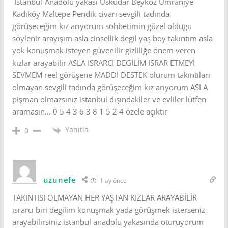
İstanbul-Anadolu yakası Üsküdar Beykoz Ümraniye
Kadıköy Maltepe Pendik civarı sevgili tadında
görüşeceğim kız arıyorum sohbetimin güzel oldugu
söylenir arayışım asla cinsellik degil yaş boy takıntım asla
yok konuşmak isteyen güvenilir gizliliğe önem veren
kızlar arayabilir ASLA ISRARCI DEGİLİM ISRAR ETMEYİ
SEVMEM reel görüşene MADDİ DESTEK olurum takıntıları
olmayan sevgili tadında görüşeceğim kız arıyorum ASLA
pişman olmazsınız istanbul dışındakiler ve evliler lütfen
aramasın… 0 5 4 3 6 3 8 1 5 2 4 özele açıktır
Yanıtla
0
uzunefe
1 ay önce
TAKINTISI OLMAYAN HER YAŞTAN KIZLAR ARAYABİLİR
ısrarcı biri degilim konuşmak yada görüşmek isterseniz
arayabilirsiniz istanbul anadolu yakasında oturuyorum