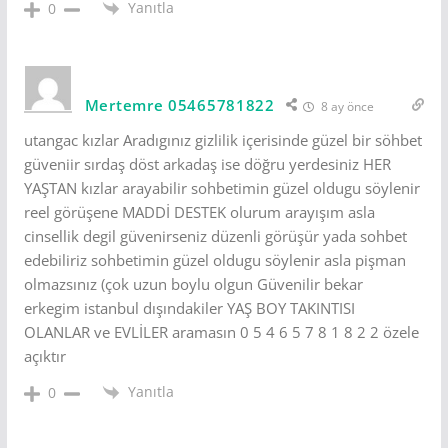
Yanıtla
0
Mertemre 05465781822
8 ay önce
utangac kızlar Aradıgınız gizlilik içerisinde güzel bir söhbet
güveniir sırdaş döst arkadaş ise döğru yerdesiniz HER
YAŞTAN kızlar arayabilir sohbetimin güzel oldugu söylenir
reel görüşene MADDİ DESTEK olurum arayışım asla
cinsellik degil güvenirseniz düzenli görüşür yada sohbet
edebiliriz sohbetimin güzel oldugu söylenir asla pişman
olmazsınız (çok uzun boylu olgun Güvenilir bekar
erkegim istanbul dışındakiler YAŞ BOY TAKINTISI
OLANLAR ve EVLİLER aramasın 0 5 4 6 5 7 8 1 8 2 2 özele
açıktır
Yanıtla
0