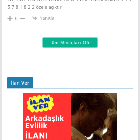
5 7 8 1 8 2 2 özele açıktır
Yanıtla
0
Tüm Mesajları Gör
İlan Ver