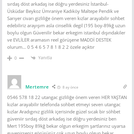
sırdaş döst arkadaş ise döğru yerdesiniz İstanbul-
Üsküdar Beykoz Ümraniye Kadıköy Maltepe Pendik ve
Sarıyer civarı gizliliğe önem veren kızlar arayabilir sohbet
edebiliriz arayışım asla cinsellik degil (195 boy-89kğ uzun
boylu olgun Güvenilir bekar erkegim istanbul dışındakiler
ve EVLİLER aramasın reel görüşene MADDİ DESTEK
olurum… 0 5 4 6 5 7 8 1 8 2 2 özele açıktır
Yanıtla
0
Mertemre
8 ay önce
0546 578 18 22 utangac gizliliğe önem veren HER YAŞTAN
kızlar arayabilir telefonda sohbet etmeyi seven utangac
kızlar Aradıgınız gizlilik içerisinde güzel sıcak bir söhbet
güveniir sırdaş döst arkadaş ise döğru yerdesiniz ben
Mert 195boy 89kğ bekar olgun erkegim şartlarınız uyarsa
guvenirseniz görüşürüz çok uzun boylu olgun bekar