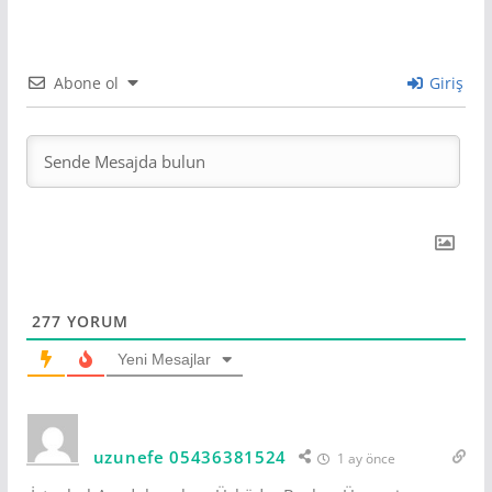
Abone ol
Giriş
277
YORUM
Yeni Mesajlar
uzunefe 05436381524
1 ay önce