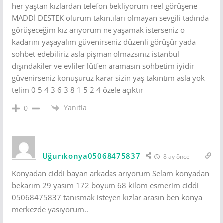
her yaştan kızlardan telefon bekliyorum reel görüşene
MADDİ DESTEK olurum takıntıları olmayan sevgili tadında
görüşeceğim kız arıyorum ne yaşamak isterseniz o
kadarını yaşayalım güvenirseniz düzenli görüşür yada
sohbet edebiliriz asla pişman olmazsınız istanbul
dışındakiler ve evliler lütfen aramasın sohbetim iyidir
güvenirseniz konuşuruz karar sizin yaş takıntım asla yok
telim 0 5 4 3 6 3 8 1 5 2 4 özele açıktır
Yanıtla
0
Uğurıkonya05068475837
8 ay önce
Konyadan ciddi bayan arkadas arıyorum Selam konyadan
bekarım 29 yasım 172 boyum 68 kilom esmerim ciddi
05068475837 tanısmak isteyen kızlar arasın ben konya
merkezde yasıyorum..