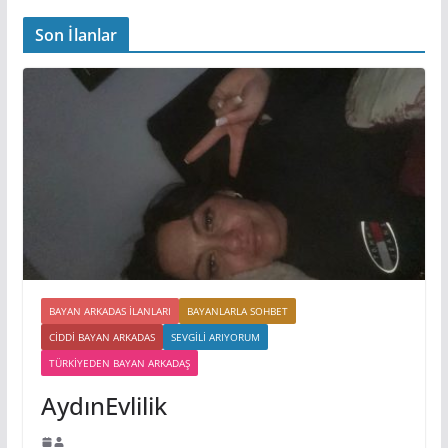
Son İlanlar
BAYAN ARKADAS ILANLARI
BAYANLARLA SOHBET
CIDDI BAYAN ARKADAS
SEVGILI ARIYORUM
TÜRKIYEDEN BAYAN ARKADAŞ
AydınEvlilik