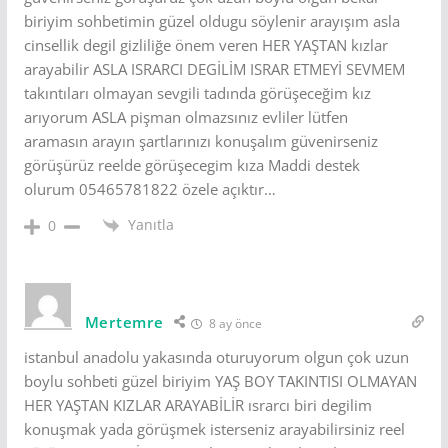
biriyim sohbetimin güzel oldugu söylenir arayışım asla
cinsellik degil gizliliğe önem veren HER YAŞTAN kızlar
arayabilir ASLA ISRARCI DEGİLİM ISRAR ETMEYİ SEVMEM
takıntıları olmayan sevgili tadında görüşeceğim kız
arıyorum ASLA pişman olmazsınız evliler lütfen
aramasın arayın şartlarınızı konuşalım güvenirseniz
görüşürüz reelde görüşecegim kıza Maddi destek
olurum 05465781822 özele açıktır…
Yanıtla
0
Mertemre
8 ay önce
istanbul anadolu yakasında oturuyorum olgun çok uzun
boylu sohbeti güzel biriyim YAŞ BOY TAKINTISI OLMAYAN
HER YAŞTAN KIZLAR ARAYABİLİR ısrarcı biri degilim
konuşmak yada görüşmek isterseniz arayabilirsiniz reel