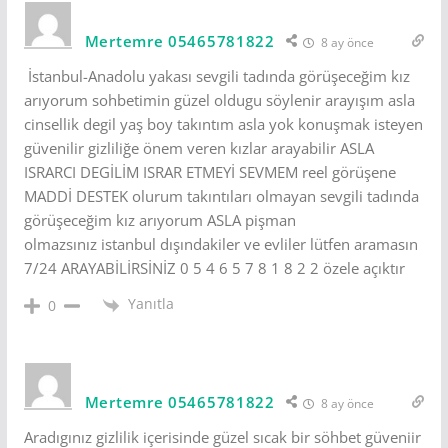
Mertemre 05465781822
8 ay önce
İstanbul-Anadolu yakası sevgili tadında görüşeceğim kız
arıyorum sohbetimin güzel oldugu söylenir arayışım asla
cinsellik degil yaş boy takıntım asla yok konuşmak isteyen
güvenilir gizliliğe önem veren kızlar arayabilir ASLA
ISRARCI DEGİLİM ISRAR ETMEYİ SEVMEM reel görüşene
MADDİ DESTEK olurum takıntıları olmayan sevgili tadında
görüşeceğim kız arıyorum ASLA pişman
olmazsınız istanbul dışındakiler ve evliler lütfen aramasın
7/24 ARAYABİLİRSİNİZ 0 5 4 6 5 7 8 1 8 2 2 özele açıktır
Yanıtla
0
Mertemre 05465781822
8 ay önce
Aradıgınız gizlilik içerisinde güzel sıcak bir söhbet güveniir