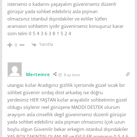
isterseniz o kadarını yaşayalım güvenirseniz düzenli
görüşür yada sohbet edebiliriz asla pişman
olmazsınız istanbul dışındakiler ve evliler lütfen
aramasın sohbetim iyidir güvenirseniz konuşuruz karar
sizin telm 0 5 4 3 6 3 8 1 5 2 4
Yanıtla
0
Mertemre
8 ay önce
utangac kızlar Aradıgınız gizlilik içerisinde güzel sıcak bir
söhbet güveniir sırdaş döst arkadaş ise döğru
yerdesiniz HER YAŞTAN kızlar arayabilir sohbetimin güzel
oldugu söylenir reel görüşene MADDİ DESTEK olurum
arayışım asla cinsellik degil güvenirseniz düzenli görüşür
yada sohbet edebiliriz asla pişman olmazsınız (çok uzun
boylu olgun Güvenilir bekar erkegim istanbul dışındakiler
YAŞ BOY TAKINTISI OLANLAR ve EVLİLER aramasın 0 5 4 6