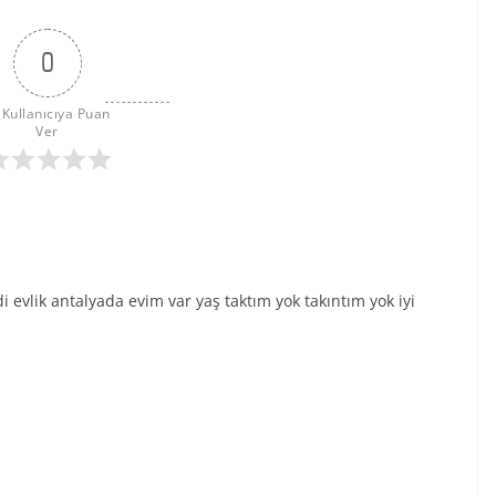
0
 Kullanıcıya Puan 
Ver
l
 evlik antalyada evim var yaş taktım yok takıntım yok iyi