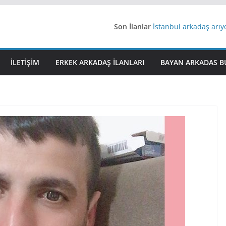
Son İlanlar
İstanbul arkadaş arı
AydınEvlilik
Yeni Bir Aşk Lazım
Ağrıli Suriyeli Bayanl
İLETIŞIM
ERKEK ARKADAŞ ILANLARI
BAYAN ARKADAS B
iş arayanlara iş