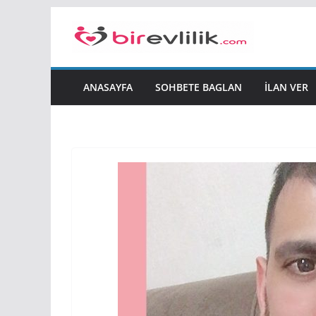
Skip
to
content
ANASAYFA
SOHBETE BAGLAN
İLAN VER