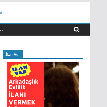
yorum
ar
UL
İlan Ver