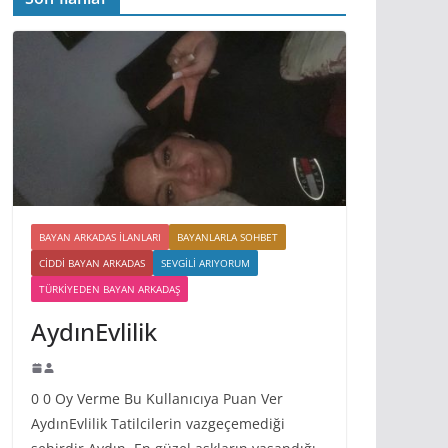
BAYAN ARKADAS ILANLARI
BAYANLARLA SOHBET
CIDDI BAYAN ARKADAS
SEVGILI ARIYORUM
TÜRKIYEDEN BAYAN ARKADAŞ
AydınEvlilik
0 0 Oy Verme Bu Kullanıcıya Puan Ver
AydınEvlilik Tatilcilerin vazgeçemediği