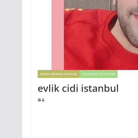
ERKEK ARKADAŞ ILANLARI
EVLENMEK İSTIYORUM
evlik cidi istanbul