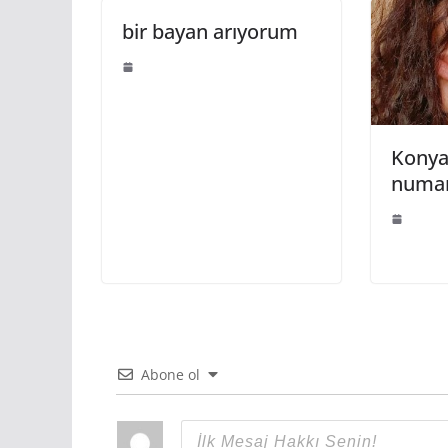
bir bayan arıyorum
Konya
numar
Abone ol