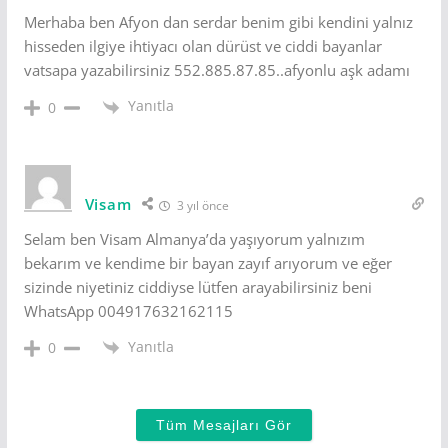
Merhaba ben Afyon dan serdar benim gibi kendini yalnız
hisseden ilgiye ihtiyacı olan dürüst ve ciddi bayanlar
vatsapa yazabilirsiniz 552.885.87.85..afyonlu aşk adamı
Yanıtla
0
Visam
3 yıl önce
Selam ben Visam Almanya’da yaşıyorum yalnızım
bekarım ve kendime bir bayan zayıf arıyorum ve eğer
sizinde niyetiniz ciddiyse lütfen arayabilirsiniz beni
WhatsApp 004917632162115
Yanıtla
0
Tüm Mesajları Gör