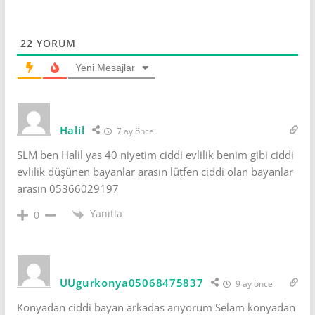
22
YORUM
Yeni Mesajlar
Halil
7 ay önce
SLM ben Halil yas 40 niyetim ciddi evlilik benim gibi ciddi
evlilik düşünen bayanlar arasın lütfen ciddi olan bayanlar
arasın 05366029197
Yanıtla
0
UUgurkonya05068475837
9 ay önce
Konyadan ciddi bayan arkadas arıyorum Selam konyadan