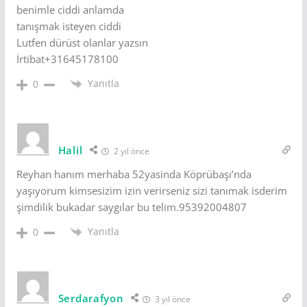
benimle ciddi anlamda
tanışmak isteyen ciddi
Lutfen dürüst olanlar yazsın
İrtibat+31645178100
Yanıtla
0
Halil
2 yıl önce
Reyhan hanım merhaba 52yasinda Köprübaşı’nda
yaşıyorum kimsesizim izin verirseniz sizi tanımak isderim
şimdilik bukadar saygılar bu telim.95392004807
Yanıtla
0
Serdarafyon
3 yıl önce