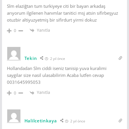
Slm elaziğtan tum turkiyeye citi bir bayan arkadaş
arıyorum ilgilenen hanımlar tanitici msj atsin sifirbeşyuz
otuzbir altiyuzyetmiş bir sifirdurt yirmi dokuz
Yanıtla
0
Tekin
2 yıl önce
Hollandadan Slm ciddi iseniz tanisip yuva kuralimi
saygilar size nasil ulasabilirim Acaba lutfen cevap
0031645995053
Yanıtla
0
Halilcetinkaya
2 yıl önce