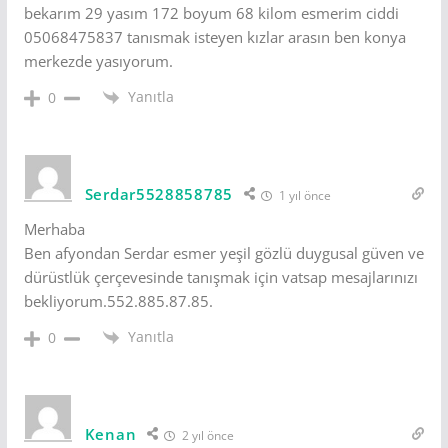
bekarım 29 yasım 172 boyum 68 kilom esmerim ciddi
05068475837 tanısmak isteyen kızlar arasın ben konya
merkezde yasıyorum.
Yanıtla
0
Serdar5528858785
1 yıl önce
Merhaba
Ben afyondan Serdar esmer yeşil gözlü duygusal güven ve
dürüstlük çerçevesinde tanışmak için vatsap mesajlarınızı
bekliyorum.552.885.87.85.
Yanıtla
0
Kenan
2 yıl önce