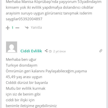
Merhaba Manisa Köprübaşı’nda yaşıyorum 53yadindayim
kimsem yok iki evlilik yapdimafya dolandırıcı cikdilar
arayisim suruyo uygun görürseniz tanışmak isderim
saygilar05392004897
Yanıtla
1
Ciddi Evlilik
2 yıl önce
Merhaba ben uğur
Turkıye dısındayım
Ömrümün geri kalanını Paylaşabileceğim,yaşıma
45,49 yaş arası uygun
Cidddi dürüst bir bayanla
Mutlu bir evlilik kurmak
için siz de benim gibi
ciddi bir ilişki için
benimle iletişime geçebilirsiniz