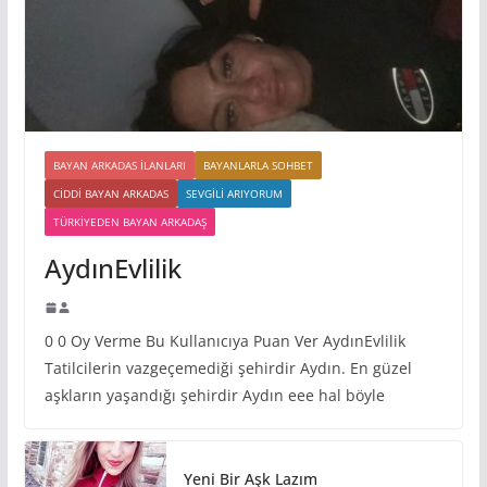
BAYAN ARKADAS ILANLARI
BAYANLARLA SOHBET
CIDDI BAYAN ARKADAS
SEVGILI ARIYORUM
TÜRKIYEDEN BAYAN ARKADAŞ
AydınEvlilik
0 0 Oy Verme Bu Kullanıcıya Puan Ver AydınEvlilik
Tatilcilerin vazgeçemediği şehirdir Aydın. En güzel
aşkların yaşandığı şehirdir Aydın eee hal böyle
Yeni Bir Aşk Lazım