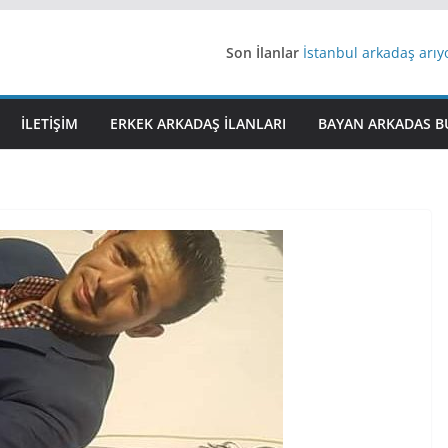
Son İlanlar
İstanbul arkadaş arı
AydınEvlilik
Yeni Bir Aşk Lazım
Ağrıli Suriyeli Bayanl
İLETIŞIM
ERKEK ARKADAŞ ILANLARI
BAYAN ARKADAS B
iş arayanlara iş