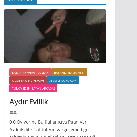
BAYAN ARKADAS ILANLARI
BAYANLARLA SOHBET
CIDDI BAYAN ARKADAS
SEVGILI ARIYORUM
TÜRKIYEDEN BAYAN ARKADAŞ
AydınEvlilik
0 0 Oy Verme Bu Kullanıcıya Puan Ver
AydınEvlilik Tatilcilerin vazgeçemediği