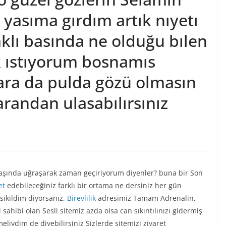
yasıma gırdım artık nıyetı
aklı basında ne olduğu bılen
lık ıstıyorum bosnamıs
para da pulda gözü olmasın
andan ulasabılırsınız
r başında uğraşarak zaman geçiriyorum diyenler? buna bir Son
et
edebileceğiniz farklı bir ortama ne dersiniz her gün
sikildim diyorsanız,
Birevlilik
adresimiz Tamam Adrenalin,
 sahibi olan Sesli sitemiz azda olsa can sıkıntılınızı gidermiş
liydim de diyebilirsiniz Sizlerde sitemizi ziyaret