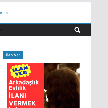
yorum
ar
UL
İlan Ver