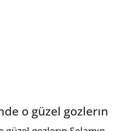
ımde o güzel gozlerın
 o güzel gozlerın Selamın