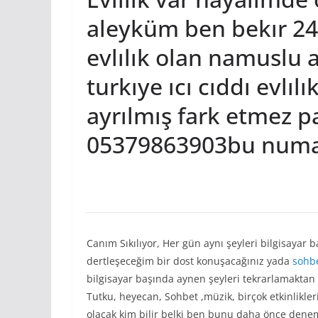
aleyküm ben bekır 24 
evlılık olan namuslu 
turkıye ıcı cıddı evlı
ayrılmış fark etmez 
05379863903bu numar
Canım Sıkılıyor, Her gün aynı şeyleri bilgisaya
dertleşeceğim bir dost konuşacağınız yada
sohb
bilgisayar başında aynen şeyleri tekrarlamaktan 
Tutku, heyecan, Sohbet ,müzik, birçok etkinlikleri
olacak kim bilir belki ben bunu daha önce deneme