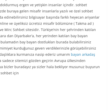
ı doldurmuş ergen ve yetişkin insanlar içindir. sohbet
izde buraya gelen misafir insanlarla yazılı ve özel sohbet
a edinebilirsiniz bilgisayar başında farklı heyecan ariyanlar
online ve üyeliksiz ücretsiz misafir bölümüne ( Takma ad )
c ve Mirc Sohbet sitesidir. Türkiye’nin her şehrinden katılan
ara dan Diyarbakır’a, her yerinden katılan bay bayan
e bulamadın bay bayan dostlukları burada bulabilirsiniz
amimiyet kurduğunuz geven verdiklerinizle görüşebilirsiniz
rkadaşlıklara kurmanıza nasip ederiz umarım
bayan arkadaş
a sadece sitemizi gözden geçirin Avrupa ülkesinden
ya bizler buradayız ya sizler hala bekliyor musunuz buyurun
r sohbet için