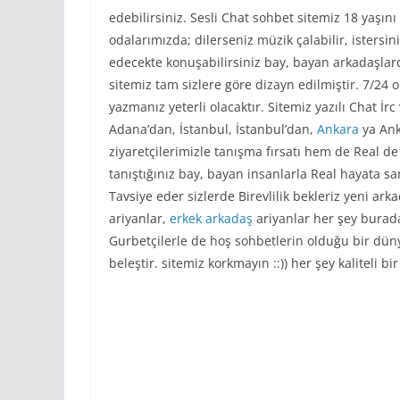
edebilirsiniz. Sesli Chat sohbet sitemiz 18 yaşın
odalarımızda; dilerseniz müzik çalabilir, istersin
edecekte konuşabilirsiniz bay, bayan arkadaşlard
sitemiz tam sizlere göre dizayn edilmiştir. 7/24 
yazmanız yeterli olacaktır. Sitemiz yazılı Chat İr
Adana’dan, İstanbul, İstanbul’dan,
Ankara
ya Ank
ziyaretçilerimizle tanışma fırsatı hem de Real d
tanıştığınız bay, bayan insanlarla Real hayata s
Tavsiye eder sizlerde Birevlilik bekleriz yeni a
ariyanlar,
erkek arkadaş
ariyanlar her şey burad
Gurbetçilerle de hoş sohbetlerin olduğu bir dün
beleştir. sitemiz korkmayın ::)) her şey kaliteli bi