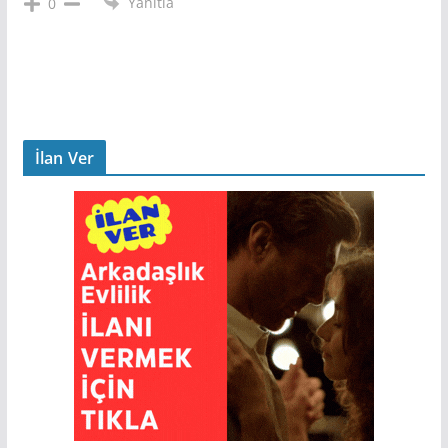
Yanıtla
0
İlan Ver