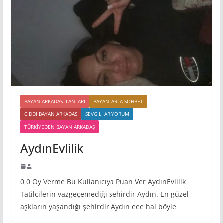
BAYAN ARKADAS ILANLARI
BAYANLARLA SOHBET
CIDDI BAYAN ARKADAS
SEVGILI ARIYORUM
TÜRKIYEDEN BAYAN ARKADAŞ
AydınEvlilik
0 0 Oy Verme Bu Kullanıcıya Puan Ver AydınEvlilik
Tatilcilerin vazgeçemediği şehirdir Aydın. En güzel
aşkların yaşandığı şehirdir Aydın eee hal böyle