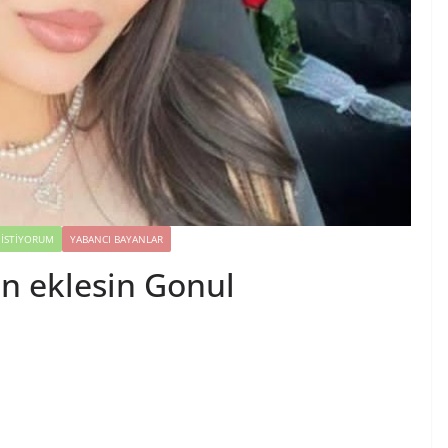
İSTIYORUM
YABANCI BAYANLAR
ln eklesin Gonul