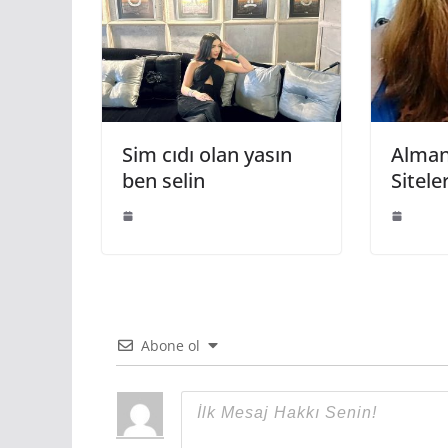
Sim cıdı olan yasın
Almany
ben selin
Siteler
Abone ol