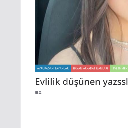
AVRUPADAN BAYANLAR
BAYAN ARKADAS ILANLARI
EVLENMEK 
Evlilik düşünen yazss