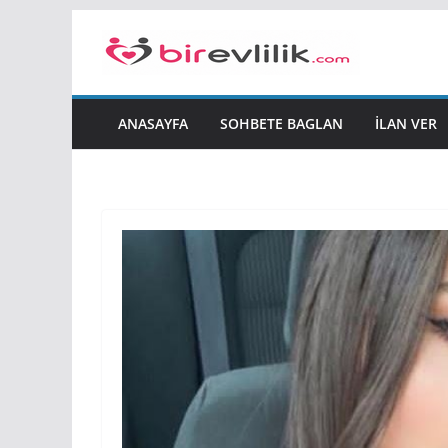
Skip
to
content
ANASAYFA
SOHBETE BAGLAN
İLAN VER