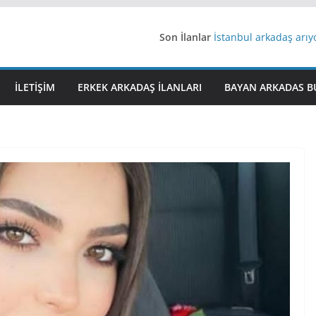
Son İlanlar
İstanbul arkadaş arı
AydınEvlilik
Yeni Bir Aşk Lazım
Ağrıli Suriyeli Bayanl
İLETIŞIM
ERKEK ARKADAŞ ILANLARI
BAYAN ARKADAS B
iş arayanlara iş