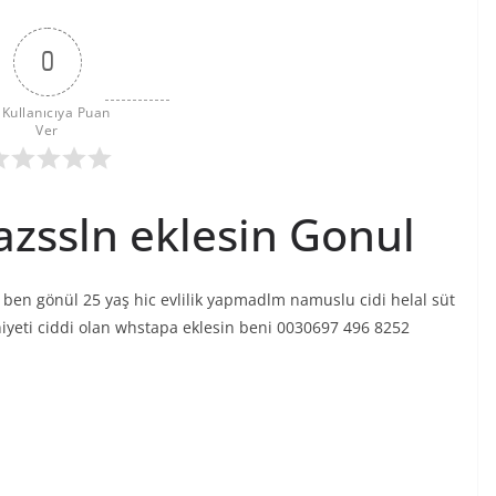
0
 Kullanıcıya Puan 
Ver
azssln eklesin Gonul
 ben gönül 25 yaş hic evlilik yapmadlm namuslu cidi helal süt
iyeti ciddi olan whstapa eklesin beni 0030697 496 8252