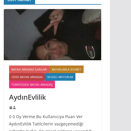
BAYAN ARKADAS ILANLARI
BAYANLARLA SOHBET
CIDDI BAYAN ARKADAS
SEVGILI ARIYORUM
TÜRKIYEDEN BAYAN ARKADAŞ
AydınEvlilik
0 0 Oy Verme Bu Kullanıcıya Puan Ver
AydınEvlilik Tatilcilerin vazgeçemediği