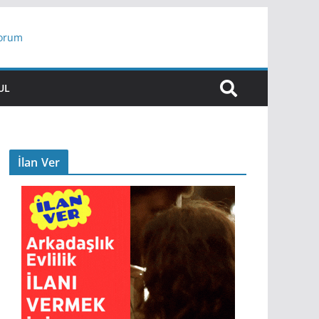
yorum
ar
UL
İlan Ver