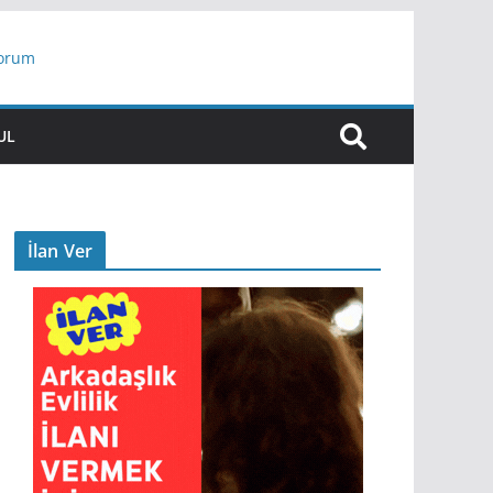
yorum
ar
UL
İlan Ver