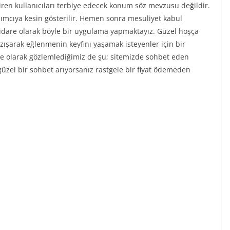
ren kullanıcıları terbiye edecek konum söz mevzusu değildir.
ılımcıya kesin gösterilir. Hemen sonra mesuliyet kabul
z idare olarak böyle bir uygulama yapmaktayız. Güzel hoşça
azışarak eğlenmenin keyfinı yaşamak isteyenler için bir
are olarak gözlemlediğimiz de şu; sitemizde sohbet eden
üzel bir sohbet arıyorsanız rastgele bir fiyat ödemeden