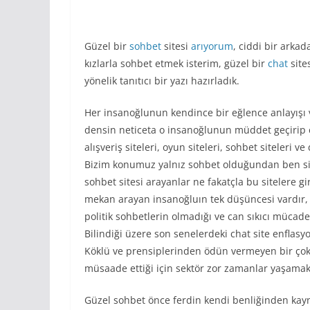
Güzel bir
sohbet
sitesi
arıyorum
, ciddi bir arkad
kızlarla sohbet etmek isterim, güzel bir
chat
site
yönelik tanıtıcı bir yazı hazırladık.
Her insanoğlunun kendince bir eğlence anlayışı v
densin neticeta o insanoğlunun müddet geçirip eğ
alışveriş siteleri, oyun siteleri, sohbet siteleri
Bizim konumuz yalnız sohbet olduğundan ben sizl
sohbet sitesi arayanlar ne fakatçla bu sitelere g
mekan arayan insanoğluın tek düşüncesi vardır,
politik sohbetlerin olmadığı ve can sıkıcı müca
Bilindiği üzere son senelerdeki chat site enflasy
Köklü ve prensiplerinden ödün vermeyen bir çok 
müsaade ettiği için sektör zor zamanlar yaşamak
Güzel sohbet önce ferdin kendi benliğinden kayna