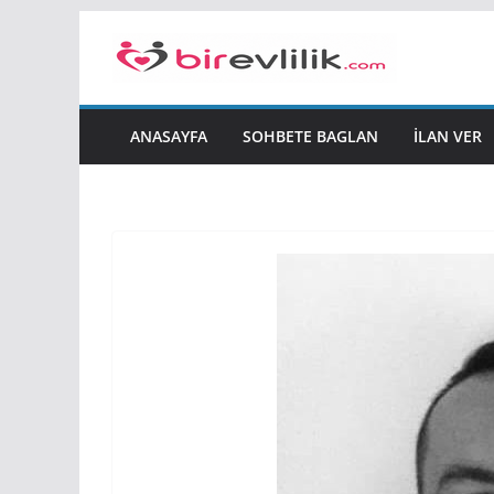
Skip
to
content
ANASAYFA
SOHBETE BAGLAN
İLAN VER