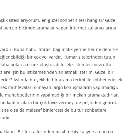
aşlık sitesi arıyorum, en güzel sohbet sitesi hangisi? Güzel
si benzer biçimde aramalar yapan İnternet kullanıcılarına
ardır. Buna hobi, ihtiras, bağımlılık yerine her ne denirse
lenebildiği bir çok yol vardır. Kumar sitelerinden tutun,
 ve daha onlarca örnek oluşturabilecek sistemler mevcuttur.
ere işin bu istikametinden anlatmak isterim. Güzel bir
irerler? Aslında bu şekilde bir arama terimi ile sohbet edecek
 sex muhtevaları olmayan, argo konuşmaların yapılmadığı,
dele muhabbetlerinin yapılmadığı bir mekan aramaktadırlar.
onu katılımcılara bir çok taviz vermeyi de peşinden getirdi.
site olsa da malesef binlercesi de bu tür sohbetlere
tadır.
klanır. Bir fert ailesinden nasıl terbiye alıyorsa onu da