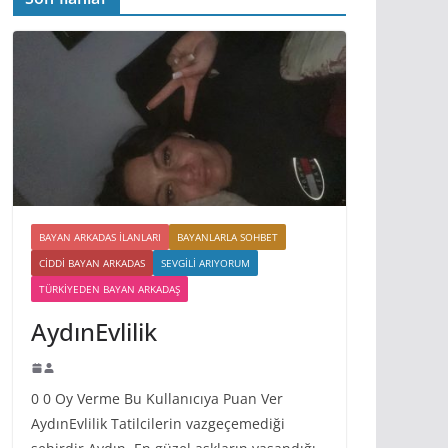
BAYAN ARKADAS ILANLARI
BAYANLARLA SOHBET
CIDDI BAYAN ARKADAS
SEVGILI ARIYORUM
TÜRKIYEDEN BAYAN ARKADAŞ
AydınEvlilik
0 0 Oy Verme Bu Kullanıcıya Puan Ver
AydınEvlilik Tatilcilerin vazgeçemediği