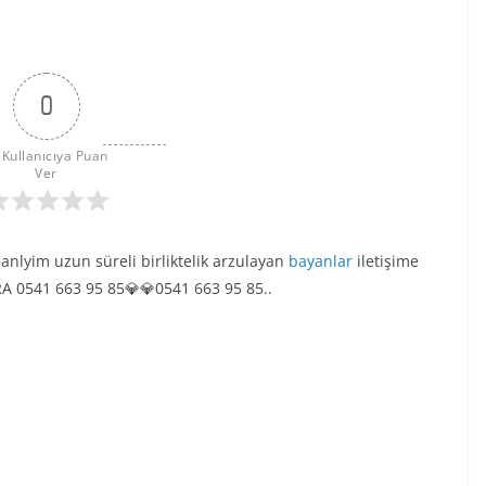
0
 Kullanıcıya Puan 
Ver
sanlyim uzun süreli birliktelik arzulayan
bayanlar
iletişime
ARA 0541 663 95 85💎💎0541 663 95 85..