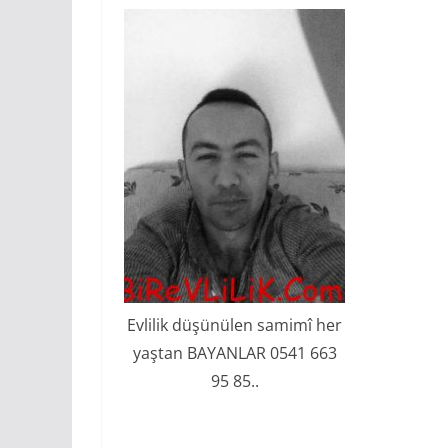
Evlilik düşünülen samimî her
yaştan BAYANLAR 0541 663
95 85..