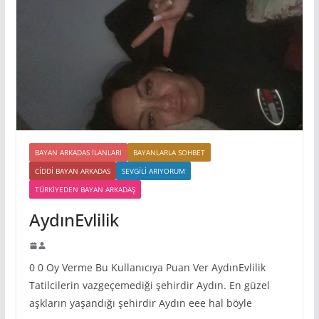
BAYAN ARKADAS ILANLARI
BAYANLARLA SOHBET
CIDDI BAYAN ARKADAS
SEVGILI ARIYORUM
TÜRKIYEDEN BAYAN ARKADAŞ
AydınEvlilik
0 0 Oy Verme Bu Kullanıcıya Puan Ver AydınEvlilik
Tatilcilerin vazgeçemediği şehirdir Aydın. En güzel
aşkların yaşandığı şehirdir Aydın eee hal böyle