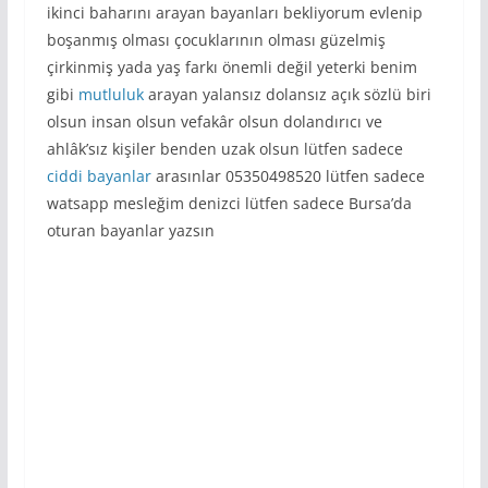
ikinci baharını arayan bayanları bekliyorum evlenip
boşanmış olması çocuklarının olması güzelmiş
çirkinmiş yada yaş farkı önemli değil yeterki benim
gibi
mutluluk
arayan yalansız dolansız açık sözlü biri
olsun insan olsun vefakâr olsun dolandırıcı ve
ahlâk’sız kişiler benden uzak olsun lütfen sadece
ciddi bayanlar
arasınlar 05350498520 lütfen sadece
watsapp mesleğim denizci lütfen sadece Bursa’da
oturan bayanlar yazsın