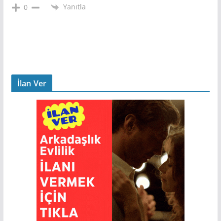
Yanıtla
0
İlan Ver